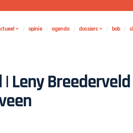
ctueel
opinie
agenda
dossiers
bob
s
 | Leny Breederveld
rveen