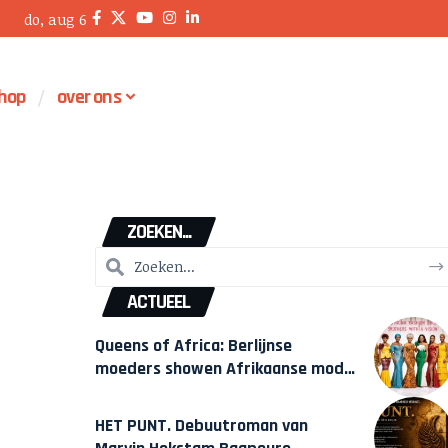
do, aug 6
hop
over ons
ZOEKEN...
ACTUEEL
Queens of Africa: Berlijnse
moeders showen Afrikaanse mode
van Karow
HET PUNT. Debuutroman van