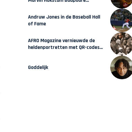
Marvin Hokstam Baapoure
verschijnt vrijdag
Andruw Jones in de Baseball Hall
of Fame
AFRO Magazine vernieuwde de
heldenportretten met QR-codes
bij Assin Manso
Goddelijk