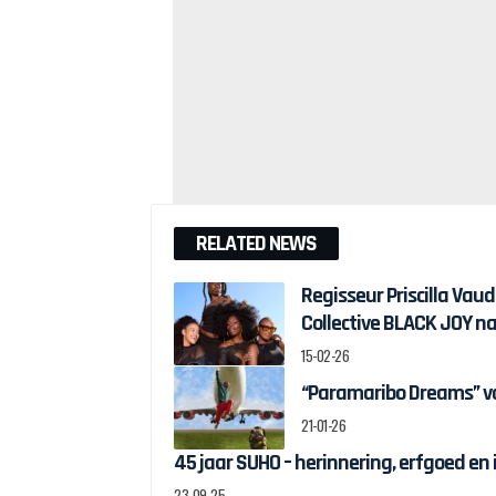
RELATED NEWS
Regisseur Priscilla Va
Collective BLACK JOY n
15-02-26
“Paramaribo Dreams” van
21-01-26
45 jaar SUHO – herinnering, erfgoed en
23-09-25