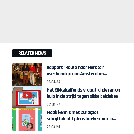
RELATED NEWS
Rapport “Route naar Herstel”
overhandigd aan Amsterdam
Wethouder Touria Meliani
08-04-24
Het Sikkelcelfonds vraagt kinderen om
hulp in de strijd tegen sikkelcelziekte
02-04-24
Maak kennis met Curaçaos
schrijftalent tijdens boekentour in
april
28-03-24