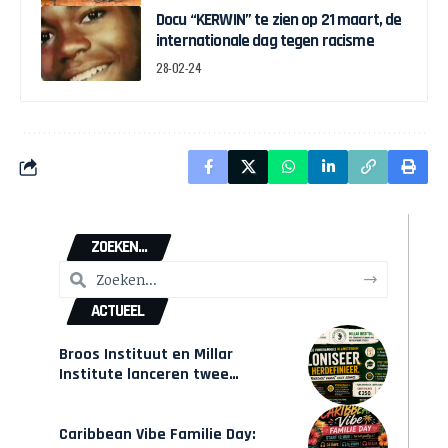
onafhankelijkheid
Docu “KERWIN” te zien op 21 maart, de
internationale dag tegen racisme
28-02-24
ZOEKEN...
ACTUEEL
Broos Instituut en Millar
Institute lanceren twee
gecertificeerde Afrocentrische
opleidingen in Amsterdam
Caribbean Vibe Familie Day: