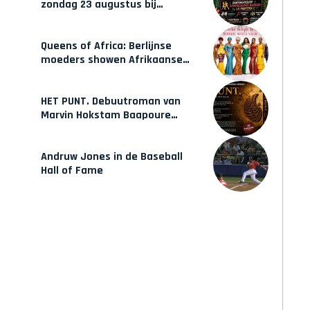
zondag 23 augustus bij
Hulsbeach
Queens of Africa: Berlijnse
moeders showen Afrikaanse
mode van Karow
HET PUNT. Debuutroman van
Marvin Hokstam Baapoure
verschijnt vrijdag
Andruw Jones in de Baseball
Hall of Fame