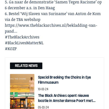
5. Ga naar de demonstratie ‘Samen Tegen Racisme’ op
6 december a.s. in Den Haag
6. Bestel ‘Wij Slaven van Suriname’ van Anton de Kom
via de TBA webshop
https://www.theblackarchives.nl/bekladding-van-
pand…
#TheBlackArchives
#BlackLivesMatterNL
#KOZP
RELATED NEWS
Special Breaking the Chains in Eye
Filmmuseum
10-03-24
The Black Archives opent nieuwe
locatie in Amsterdamse Poort met
pop-up expo over Ghanese
05-03-24