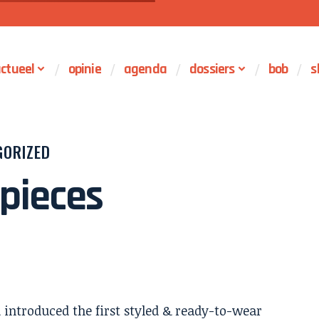
ctueel
opinie
agenda
dossiers
bob
s
GORIZED
rpieces
introduced the first styled & ready-to-wear