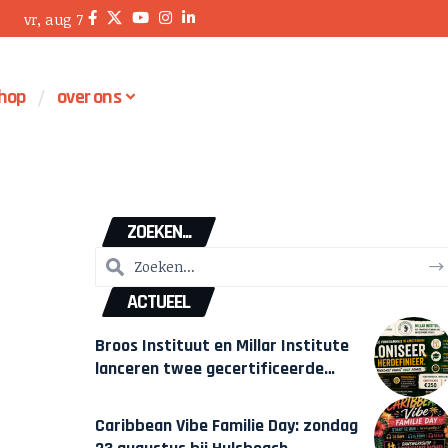
vr, aug 7
hop
over ons
ZOEKEN...
ACTUEEL
Broos Instituut en Millar Institute
lanceren twee gecertificeerde
Afrocentrische opleidingen in
Amsterdam
Caribbean Vibe Familie Day: zondag