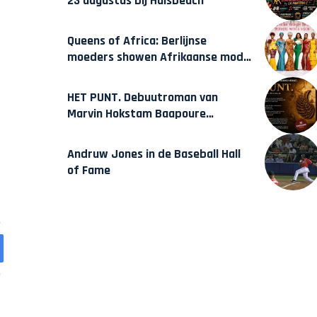
23 augustus bij Hulsbeach
Queens of Africa: Berlijnse
moeders showen Afrikaanse mode
van Karow
HET PUNT. Debuutroman van
Marvin Hokstam Baapoure
verschijnt vrijdag
Andruw Jones in de Baseball Hall
of Fame