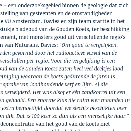
ie – een onderzoeksgebied binnen de geologie dat zich
nstelling van gesteenten en de omstandigheden
e VU Amsterdam. Davies en zijn team startte in het
 stukje bladgoud van de Gouden Koets, ter beschikking
tement, met monsters goud uit verschillende regio’s
n van Naturalis. Davies:
”Om goud te vergelijken,
rden gevormd door het radioactieve verval van de
schillen per regio. Voor die vergelijking is een
d van de Gouden Koets zaten heel veel deeltjes lood
einiging waaraan de koets gedurende de jaren is
r sprake van loodhoudende verf en lijm. Al die
n verwijderd. Het was alsof er één zandkorrel uit een
n gehaald. Een enorme klus die ruim vier maanden in
extra bemoeilijkt doordat we slechts beschikten over
n dik. Dat is 100 keer zo dun als een menselijke haar.”
oodconcentratie van het goud van de koets met