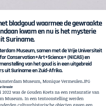
het bladgoud waarmee de gewraakte
andaan kwam en nu is het mysterie
it Suriname.
terdam Museum, samen met de Vrije Universiteit
 for Conservation+Art+Science+ (NICAS) en
menstelling van het goud is in een uitgebreid
 uit Suriname en Zuid-Afrika.
ue Vermeulen
ri 2022 was de Gouden Koets na een restauratie van
dam Museum. In een tentoonstelling werden
onderden cultuurhistorische objecten gaven een