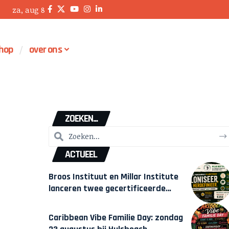
za, aug 8
hop
over ons
ZOEKEN...
ACTUEEL
Broos Instituut en Millar Institute
lanceren twee gecertificeerde
Afrocentrische opleidingen in
Amsterdam
Caribbean Vibe Familie Day: zondag