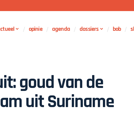
ctueel
opinie
agenda
dossiers
bob
s
it: goud van de
am uit Suriname