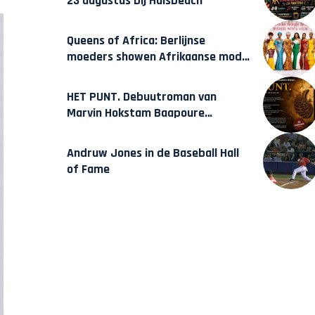
23 augustus bij Hulsbeach
Queens of Africa: Berlijnse
moeders showen Afrikaanse mode
van Karow
HET PUNT. Debuutroman van
Marvin Hokstam Baapoure
verschijnt vrijdag
Andruw Jones in de Baseball Hall
of Fame