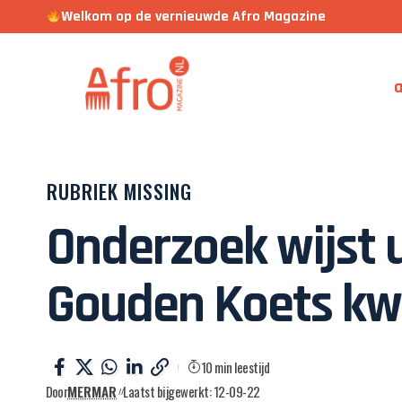
Welkom op de vernieuwde Afro Magazine
a
RUBRIEK MISSING
Onderzoek wijst u
Gouden Koets kw
10 min leestijd
Door
MERMAR
Laatst bijgewerkt: 12-09-22