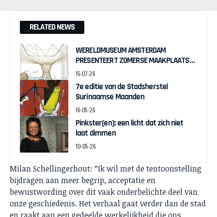
RELATED NEWS
WERELDMUSEUM AMSTERDAM
PRESENTEERT ZOMERSE MAAKPLAATS
MUCH TO DO WITH BAMBOO
15-07-26
7e editie van de Stadsherstel
Surinaamse Maanden
16-05-26
Pinkster(en): een licht dat zich niet
laat dimmen
10-05-26
Milan Schellingerhout: “Ik wil met de tentoonstelling
bijdragen aan meer begrip, acceptatie en
bewustwording over dit vaak onderbelichte deel van
onze geschiedenis. Het verhaal gaat verder dan de stad
en raakt aan een gedeelde werkelijkheid die ons