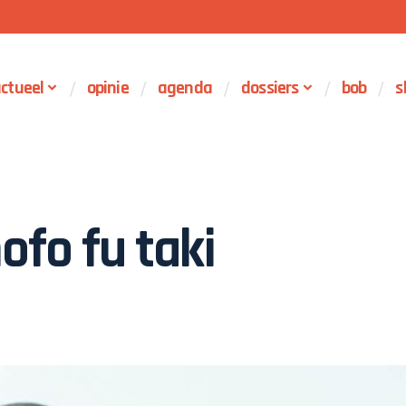
ctueel
opinie
agenda
dossiers
bob
s
ofo fu taki