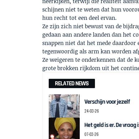
neerkijken, terwijl die realiteit aanv
schijnen niet te weten dat hun voor
hun recht tot een deel ervan.
Ze zijn zich niet bewust van de bijd
gedaan aan andere landen dan het co
snappen niet dat het mede daardoor e
tegenwoordig als arm kan worden afg
Ze weigeren te onderkennen dat de ko
grote brokken rijkdom uit het contin
RELATED NEWS
Verschijn voor jezelf
24-03-26
Het geld is er. De vraag
07-03-26