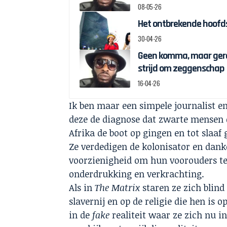
08-05-26
Het ontbrekende hoofds
30-04-26
Geen komma, maar gere
strijd om zeggenschap
16-04-26
Ik ben maar een simpele journalist en
deze de diagnose dat zwarte mensen d
Afrika de boot op gingen en tot slaa
Ze verdedigen de kolonisator en dan
voorzienigheid om hun voorouders t
onderdrukking en verkrachting.
Als in
The Matrix
staren ze zich blin
slavernij en op de religie die hen is 
in de
fake
realiteit waar ze zich nu i