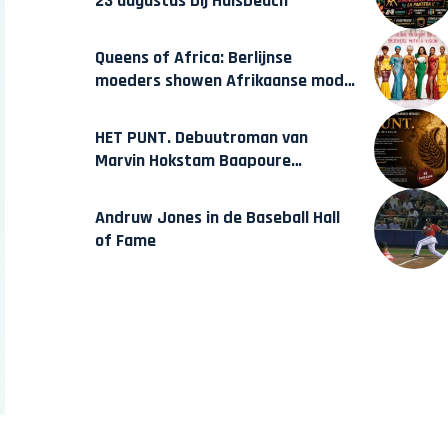
23 augustus bij Hulsbeach
Queens of Africa: Berlijnse
moeders showen Afrikaanse mode
van Karow
HET PUNT. Debuutroman van
Marvin Hokstam Baapoure
verschijnt vrijdag
Andruw Jones in de Baseball Hall
of Fame