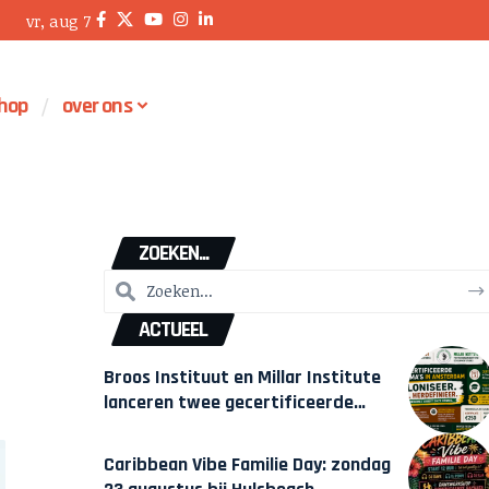
vr, aug 7
hop
over ons
ZOEKEN...
ACTUEEL
Broos Instituut en Millar Institute
lanceren twee gecertificeerde
Afrocentrische opleidingen in
Amsterdam
Caribbean Vibe Familie Day: zondag