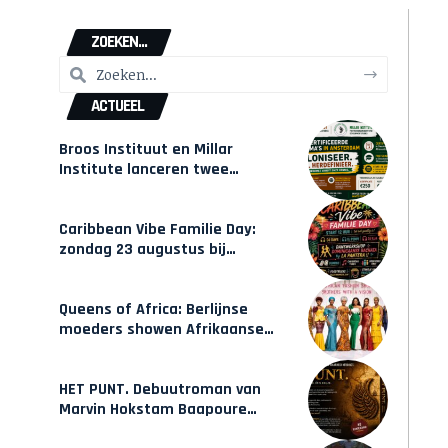
ZOEKEN...
ACTUEEL
Broos Instituut en Millar
Institute lanceren twee
gecertificeerde Afrocentrische
opleidingen in Amsterdam
Caribbean Vibe Familie Day:
zondag 23 augustus bij
Hulsbeach
Queens of Africa: Berlijnse
moeders showen Afrikaanse
mode van Karow
HET PUNT. Debuutroman van
Marvin Hokstam Baapoure
verschijnt vrijdag