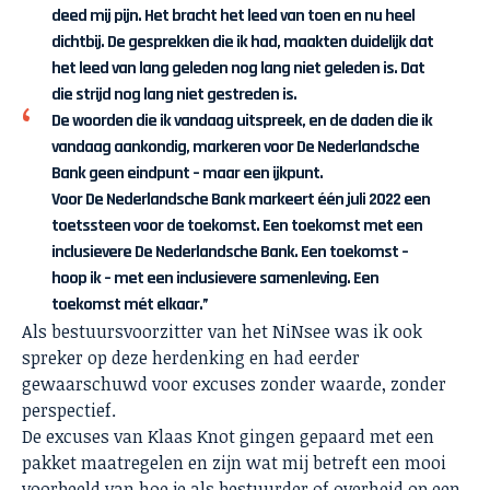
deed mij pijn. Het bracht het leed van toen en nu heel
dichtbij. De gesprekken die ik had, maakten duidelijk dat
het leed van lang geleden nog lang niet geleden is. Dat
die strijd nog lang niet gestreden is.
De woorden die ik vandaag uitspreek, en de daden die ik
vandaag aankondig, markeren voor De Nederlandsche
Bank geen eindpunt – maar een ijkpunt.
Voor De Nederlandsche Bank markeert één juli 2022 een
toetssteen voor de toekomst. Een toekomst met een
inclusievere De Nederlandsche Bank. Een toekomst –
hoop ik – met een inclusievere samenleving. Een
toekomst mét elkaar.”
Als bestuursvoorzitter van het
NiNsee
was ik ook
spreker op deze herdenking en had eerder
gewaarschuwd voor excuses zonder waarde, zonder
perspectief.
De excuses van
Klaas Knot
gingen gepaard met een
pakket maatregelen en zijn wat mij betreft een mooi
voorbeeld van hoe je als bestuurder of overheid op een