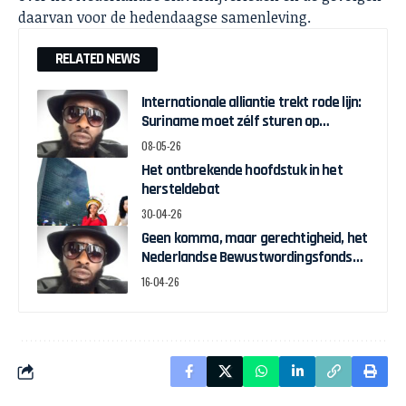
daarvan voor de hedendaagse samenleving.
RELATED NEWS
Internationale alliantie trekt rode lijn:
Suriname moet zélf sturen op
herstelgelden
08-05-26
Het ontbrekende hoofdstuk in het
hersteldebat
30-04-26
Geen komma, maar gerechtigheid, het
Nederlandse Bewustwordingsfonds
en de strijd om zeggenschap
16-04-26