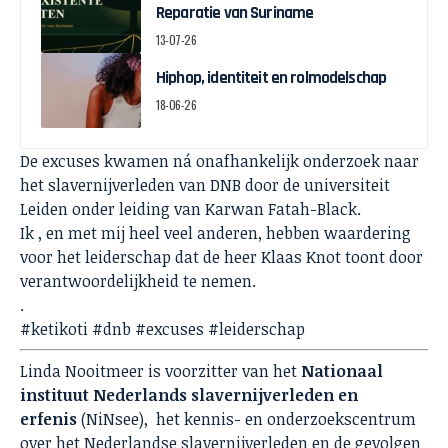
Reparatie van Suriname
13-07-26
Hiphop, identiteit en rolmodelschap
18-06-26
De excuses kwamen ná onafhankelijk onderzoek naar
het slavernijverleden van DNB door de universiteit
Leiden onder leiding van
Karwan Fatah-Black
.
Ik , en met mij heel veel anderen, hebben waardering
voor het leiderschap dat de heer
Klaas Knot
toont door
verantwoordelijkheid te nemen.
.
#ketikoti
#dnb
#excuses
#leiderschap
Linda Nooitmeer is voorzitter van het
Nationaal
instituut Nederlands slavernijverleden en
erfenis
(NiNsee), het kennis- en onderzoekscentrum
over het
Nederlandse slavernijverleden
en de gevolgen