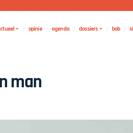
ctueel
opinie
agenda
dossiers
bob
s
en man