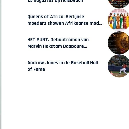
23 augustus bij Hulsbeach
Queens of Africa: Berlijnse
moeders showen Afrikaanse mode
van Karow
HET PUNT. Debuutroman van
Marvin Hokstam Baapoure
verschijnt vrijdag
Andruw Jones in de Baseball Hall
of Fame