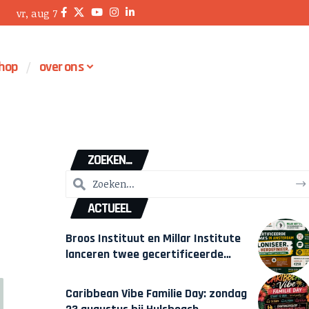
vr, aug 7
hop
over ons
ZOEKEN...
ACTUEEL
Broos Instituut en Millar Institute
lanceren twee gecertificeerde
Afrocentrische opleidingen in
Amsterdam
Caribbean Vibe Familie Day: zondag