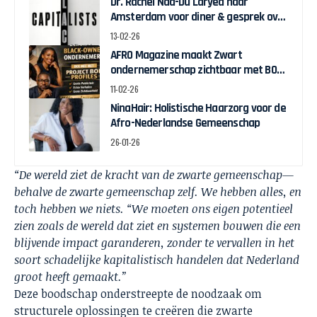
Dr. Rachel Naa-Du Laryea naar
Amsterdam voor diner & gesprek over
Black Economic Empowerment
13-02-26
AFRO Magazine maakt Zwart
ondernemerschap zichtbaar met BOB
Profiles
11-02-26
NinaHair: Holistische Haarzorg voor de
Afro-Nederlandse Gemeenschap
26-01-26
“De wereld ziet de kracht van de zwarte gemeenschap—
behalve de zwarte gemeenschap zelf. We hebben alles, en
toch hebben we niets. “We moeten ons eigen potentieel
zien zoals de wereld dat ziet en systemen bouwen die een
blijvende impact garanderen, zonder te vervallen in het
soort schadelijke kapitalistisch handelen dat Nederland
groot heeft gemaakt.”
Deze boodschap onderstreepte de noodzaak om
structurele oplossingen te creëren die zwarte