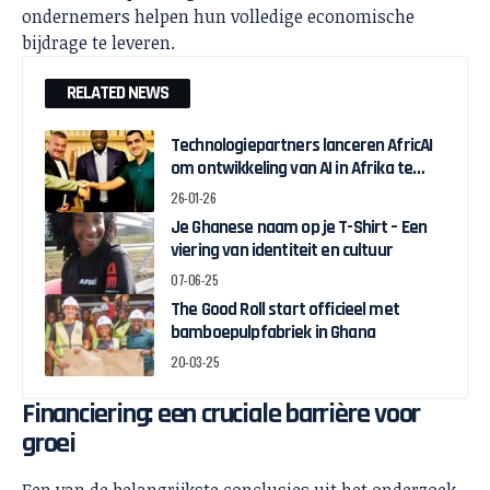
ondernemers helpen hun volledige economische
bijdrage te leveren.
RELATED NEWS
Technologiepartners lanceren AfricAI
om ontwikkeling van AI in Afrika te
bevorderen
26-01-26
Je Ghanese naam op je T-Shirt – Een
viering van identiteit en cultuur
07-06-25
The Good Roll start officieel met
bamboepulpfabriek in Ghana
20-03-25
Financiering: een cruciale barrière voor
groei
Een van de belangrijkste conclusies uit het onderzoek