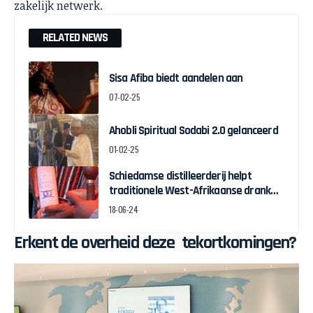
zakelijk netwerk.
RELATED NEWS
Sisa Afiba biedt aandelen aan
07-02-25
Ahobli Spiritual Sodabi 2.0 gelanceerd
01-02-25
Schiedamse distilleerderij helpt
traditionele West-Afrikaanse drank
Sodabi herintroduceren
18-06-24
Erkent de overheid deze tekortkomingen?