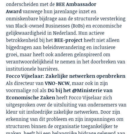
onderscheiden met de
BEE Ambassador
Award
vanwege hun jarenlange inzet en
onmiskenbare bijdrage aan de structurele versterking
van Black-owned Businesses (BoBs) en economische
gelijkwaardigheid in Nederland. Hun actieve
betrokkenheid bij het
BEE-project
heeft niet alleen
bijgedragen aan beleidsverandering en inclusieve
groei, maar heeft ook anderen geïnspireerd om
verantwoordelijkheid te nemen in het doorbreken van
institutionele barrières.
Focco Vijselaar: Zakelijke netwerken openbreken
Als directeur van
VNO-NCW,
maar ook in zijn
voormalige rol als
DG bij het @Ministerie van
Economische Zaken
heeft Focco Vijselaar zich
uitgesproken over de uitsluiting van ondernemers van
kleur uit invloedrijke zakelijke netwerken. Door zijn
erkenning van dit probleem en zijn inspanningen om
structuren binnen de organisatie toegankelijker te
maken, heeft hij een belangrijke bijdrage geleverd aan