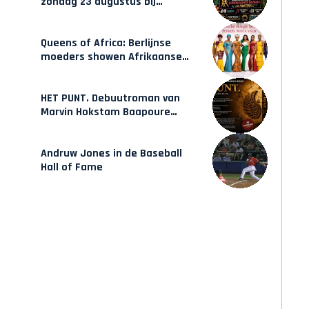
zondag 23 augustus bij
Hulsbeach
Queens of Africa: Berlijnse
moeders showen Afrikaanse
mode van Karow
HET PUNT. Debuutroman van
Marvin Hokstam Baapoure
verschijnt vrijdag
Andruw Jones in de Baseball
Hall of Fame