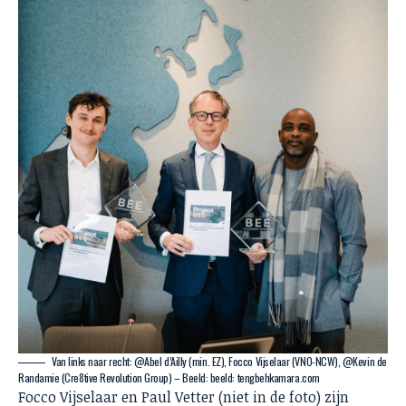
Van links naar recht: @Abel d’Ailly (min. EZ), Focco Vijselaar (VNO-NCW), @Kevin de
Randamie (Cre8tive Revolution Group) – Beeld: beeld: tengbehkamara.com
Focco Vijselaar en Paul Vetter (niet in de foto) zijn