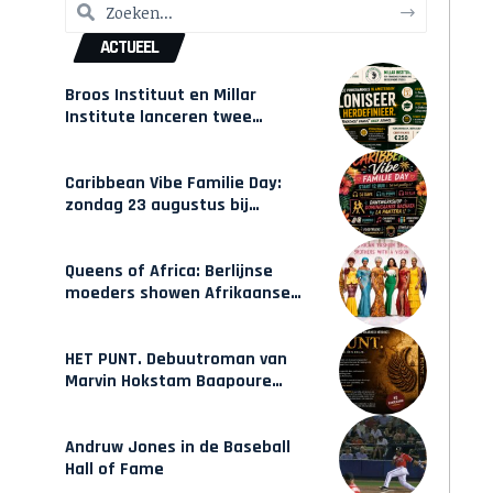
ACTUEEL
Broos Instituut en Millar
Institute lanceren twee
gecertificeerde Afrocentrische
opleidingen in Amsterdam
Caribbean Vibe Familie Day:
zondag 23 augustus bij
Hulsbeach
Queens of Africa: Berlijnse
moeders showen Afrikaanse
mode van Karow
HET PUNT. Debuutroman van
Marvin Hokstam Baapoure
verschijnt vrijdag
Andruw Jones in de Baseball
Hall of Fame