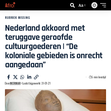
Aa
RUBRIEK MISSING
Nederland akkoord met
teruggave geroofde
cultuurgoederen | “De
koloniale gebieden is onrecht
aangedaan”
5 min leestijd
Door
MERMAR
Laatst bijgewerkt: 31-01-21