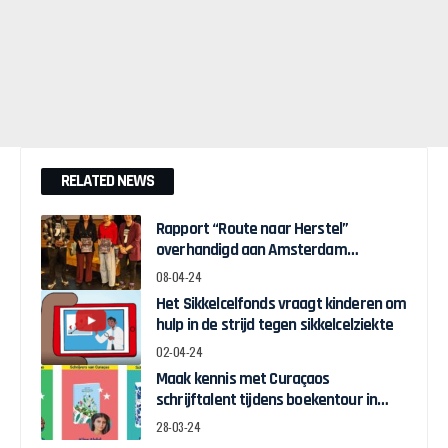
RELATED NEWS
Rapport “Route naar Herstel”
overhandigd aan Amsterdam
Wethouder Touria Meliani
08-04-24
Het Sikkelcelfonds vraagt kinderen om
hulp in de strijd tegen sikkelcelziekte
02-04-24
Maak kennis met Curaçaos
schrijftalent tijdens boekentour in
april
28-03-24