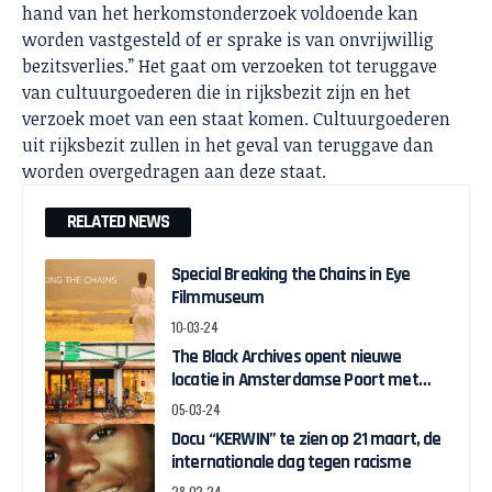
hand van het herkomstonderzoek voldoende kan
worden vastgesteld of er sprake is van onvrijwillig
bezitsverlies.” Het gaat om verzoeken tot teruggave
van cultuurgoederen die in rijksbezit zijn en het
verzoek moet van een staat komen. Cultuurgoederen
uit rijksbezit zullen in het geval van teruggave dan
worden overgedragen aan deze staat.
RELATED NEWS
Special Breaking the Chains in Eye
Filmmuseum
10-03-24
The Black Archives opent nieuwe
locatie in Amsterdamse Poort met
pop-up expo over Ghanese
05-03-24
onafhankelijkheid
Docu “KERWIN” te zien op 21 maart, de
internationale dag tegen racisme
28-02-24