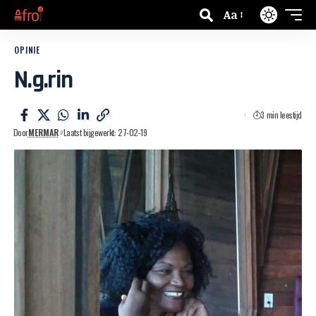
Aa
OPINIE
N.g.rin
3 min leestijd
Door
MERMAR
Laatst bijgewerkt: 27-02-19