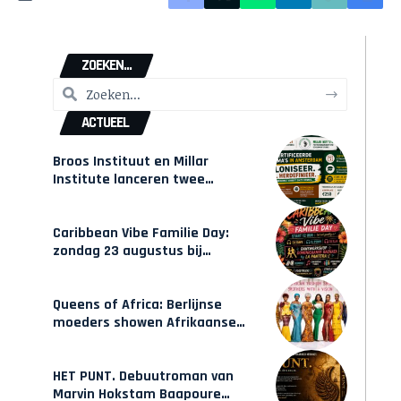
ZOEKEN...
ACTUEEL
Broos Instituut en Millar
Institute lanceren twee
gecertificeerde Afrocentrische
opleidingen in Amsterdam
Caribbean Vibe Familie Day:
zondag 23 augustus bij
Hulsbeach
Queens of Africa: Berlijnse
moeders showen Afrikaanse
mode van Karow
HET PUNT. Debuutroman van
Marvin Hokstam Baapoure