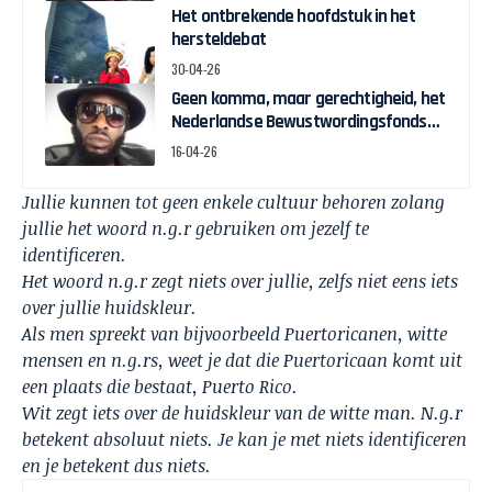
Het ontbrekende hoofdstuk in het
hersteldebat
30-04-26
Geen komma, maar gerechtigheid, het
Nederlandse Bewustwordingsfonds
en de strijd om zeggenschap
16-04-26
Jullie kunnen tot geen enkele cultuur behoren zolang
jullie het woord n.g.r gebruiken om jezelf te
identificeren.
Het woord n.g.r zegt niets over jullie, zelfs niet eens iets
over jullie huidskleur.
Als men spreekt van bijvoorbeeld Puertoricanen, witte
mensen en n.g.rs, weet je dat die Puertoricaan komt uit
een plaats die bestaat, Puerto Rico.
Wit zegt iets over de huidskleur van de witte man. N.g.r
betekent absoluut niets. Je kan je met niets identificeren
en je betekent dus niets.