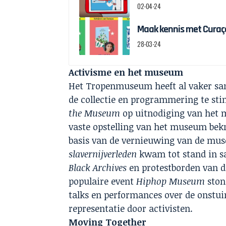
02-04-24
Maak kennis met Curaçao
28-03-24
Activisme en het museum
Het Tropenmuseum heeft al vaker sam
de collectie en programmering te stim
the Museum
op uitnodiging van het m
vaste opstelling van het museum bekr
basis van de vernieuwing van de muse
slavernijverleden
kwam tot stand in s
Black Archives
en protestborden van 
populaire event
Hiphop Museum
ston
talks en performances over de onstuim
representatie door activisten.
Moving Together