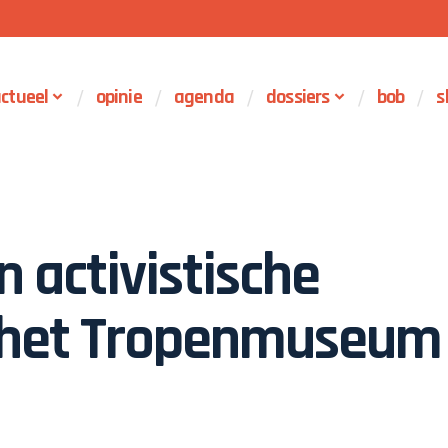
ctueel
opinie
agenda
dossiers
bob
s
activistische
n het Tropenmuseum