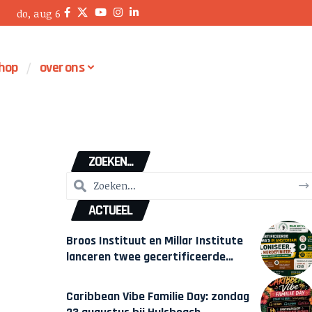
do, aug 6
hop
over ons
ZOEKEN...
ACTUEEL
Broos Instituut en Millar Institute
lanceren twee gecertificeerde
Afrocentrische opleidingen in
Amsterdam
Caribbean Vibe Familie Day: zondag