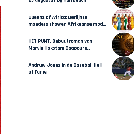
23 augustus bij Hulsbeach
Queens of Africa: Berlijnse
moeders showen Afrikaanse mode
van Karow
HET PUNT. Debuutroman van
Marvin Hokstam Baapoure
verschijnt vrijdag
Andruw Jones in de Baseball Hall
of Fame