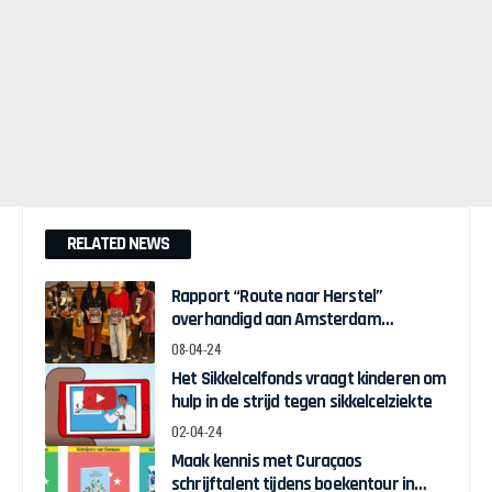
RELATED NEWS
Rapport “Route naar Herstel”
overhandigd aan Amsterdam
Wethouder Touria Meliani
08-04-24
Het Sikkelcelfonds vraagt kinderen om
hulp in de strijd tegen sikkelcelziekte
02-04-24
Maak kennis met Curaçaos
schrijftalent tijdens boekentour in