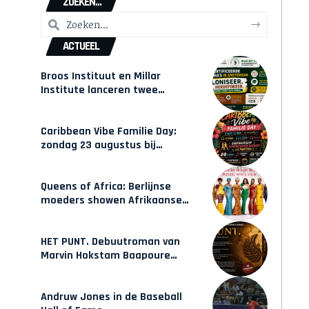
ZOEKEN...
ACTUEEL
Broos Instituut en Millar
Institute lanceren twee
gecertificeerde Afrocentrische
opleidingen in Amsterdam
Caribbean Vibe Familie Day:
zondag 23 augustus bij
Hulsbeach
Queens of Africa: Berlijnse
moeders showen Afrikaanse
mode van Karow
HET PUNT. Debuutroman van
Marvin Hokstam Baapoure
verschijnt vrijdag
Andruw Jones in de Baseball