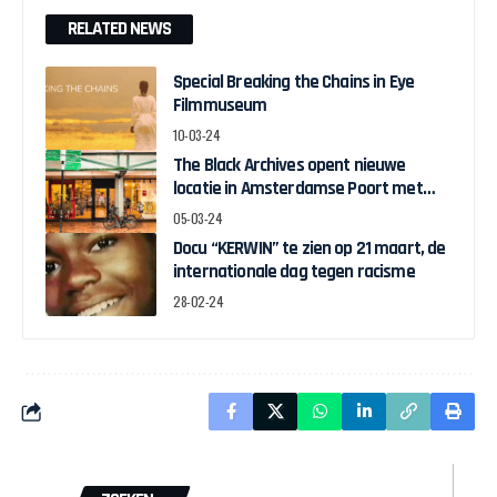
RELATED NEWS
Special Breaking the Chains in Eye
Filmmuseum
10-03-24
The Black Archives opent nieuwe
locatie in Amsterdamse Poort met
pop-up expo over Ghanese
05-03-24
onafhankelijkheid
Docu “KERWIN” te zien op 21 maart, de
internationale dag tegen racisme
28-02-24