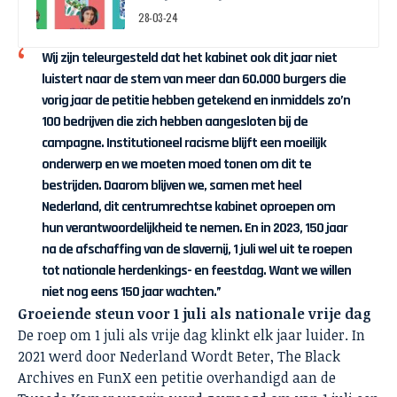
april
28-03-24
Wij zijn teleurgesteld dat het kabinet ook dit jaar niet
luistert naar de stem van meer dan 60.000 burgers die
vorig jaar de petitie hebben getekend en inmiddels zo’n
100 bedrijven die zich hebben aangesloten bij de
campagne. Institutioneel racisme blijft een moeilijk
onderwerp en we moeten moed tonen om dit te
bestrijden. Daarom blijven we, samen met heel
Nederland, dit centrumrechtse kabinet oproepen om
hun verantwoordelijkheid te nemen. En in 2023, 150 jaar
na de afschaffing van de slavernij, 1 juli wel uit te roepen
tot nationale herdenkings- en feestdag. Want we willen
niet nog eens 150 jaar wachten.”
Groeiende steun voor 1 juli als nationale vrije dag
De roep om 1 juli als vrije dag klinkt elk jaar luider. In
2021 werd door Nederland Wordt Beter, The Black
Archives en FunX een petitie overhandigd aan de