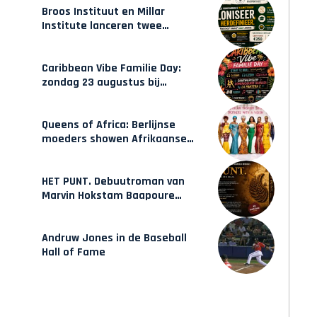
Broos Instituut en Millar
Institute lanceren twee
gecertificeerde Afrocentrische
opleidingen in Amsterdam
Caribbean Vibe Familie Day:
zondag 23 augustus bij
Hulsbeach
Queens of Africa: Berlijnse
moeders showen Afrikaanse
mode van Karow
HET PUNT. Debuutroman van
Marvin Hokstam Baapoure
verschijnt vrijdag
Andruw Jones in de Baseball
Hall of Fame