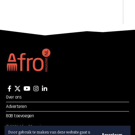
Over ons
Adverteren
BOB toevoegen
©
2026
Afro Magazine.
Door gebruik te maken van deze website gaat u
Alle rechten voorbehouden.
Accepteren