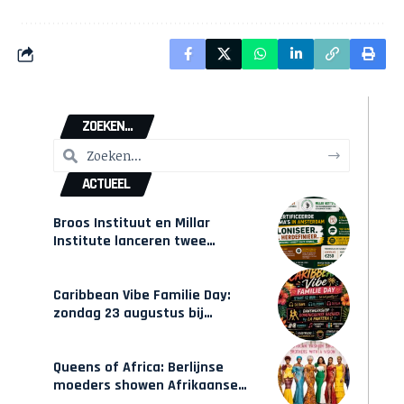
ZOEKEN...
ACTUEEL
Broos Instituut en Millar
Institute lanceren twee
gecertificeerde Afrocentrische
opleidingen in Amsterdam
Caribbean Vibe Familie Day:
zondag 23 augustus bij
Hulsbeach
Queens of Africa: Berlijnse
moeders showen Afrikaanse
mode van Karow