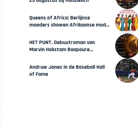
23 augustus bij Hulsbeach
Queens of Africa: Berlijnse
moeders showen Afrikaanse mode
van Karow
HET PUNT. Debuutroman van
Marvin Hokstam Baapoure
verschijnt vrijdag
Andruw Jones in de Baseball Hall
of Fame