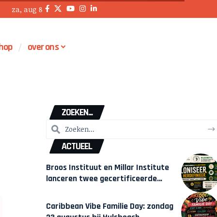
za, aug 8
hop
over ons
ZOEKEN...
ACTUEEL
Broos Instituut en Millar Institute
lanceren twee gecertificeerde
Afrocentrische opleidingen in
Amsterdam
Caribbean Vibe Familie Day: zondag