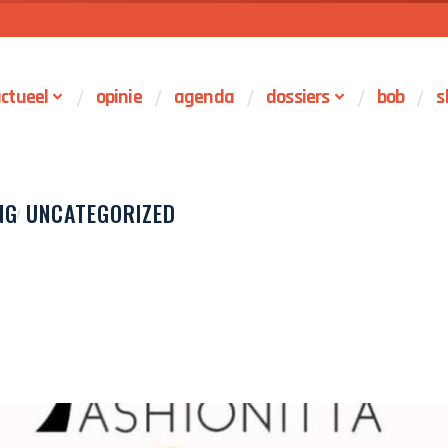
ctueel
opinie
agenda
dossiers
bob
s
NG
UNCATEGORIZED