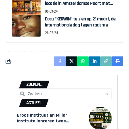
locatie in Amsterdamse Poort met
pop-up expo over Ghanese
05-03-24
onafhankelijkheid
Docu “KERWIN” te zien op 21 maart, de
internationale dag tegen racisme
28-02-24
ZOEKEN...
ACTUEEL
Broos Instituut en Millar
Institute lanceren twee
gecertificeerde Afrocentrische