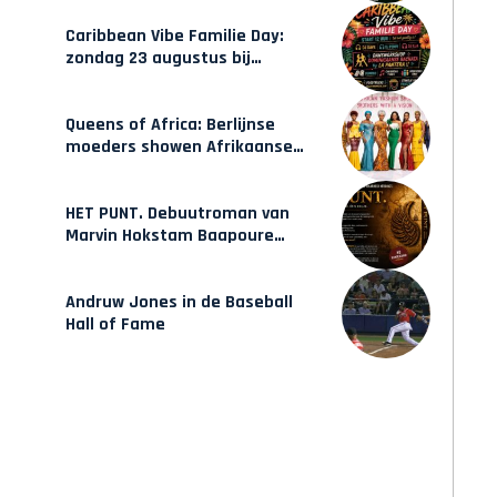
opleidingen in Amsterdam
Caribbean Vibe Familie Day:
zondag 23 augustus bij
Hulsbeach
Queens of Africa: Berlijnse
moeders showen Afrikaanse
mode van Karow
HET PUNT. Debuutroman van
Marvin Hokstam Baapoure
verschijnt vrijdag
Andruw Jones in de Baseball
Hall of Fame