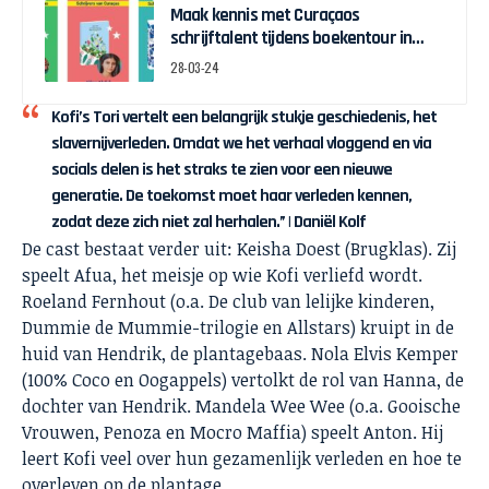
Maak kennis met Curaçaos
schrijftalent tijdens boekentour in
april
28-03-24
Kofi’s Tori vertelt een belangrijk stukje geschiedenis, het
slavernijverleden. Omdat we het verhaal vloggend en via
socials delen is het straks te zien voor een nieuwe
generatie. De toekomst moet haar verleden kennen,
zodat deze zich niet zal herhalen.” | Daniël Kolf
De cast bestaat verder uit: Keisha Doest (Brugklas). Zij
speelt Afua, het meisje op wie Kofi verliefd wordt.
Roeland Fernhout (o.a. De club van lelijke kinderen,
Dummie de Mummie-trilogie en Allstars) kruipt in de
huid van Hendrik, de plantagebaas. Nola Elvis Kemper
(100% Coco en Oogappels) vertolkt de rol van Hanna, de
dochter van Hendrik. Mandela Wee Wee (o.a. Gooische
Vrouwen, Penoza en Mocro Maffia) speelt Anton. Hij
leert Kofi veel over hun gezamenlijk verleden en hoe te
overleven op de plantage.