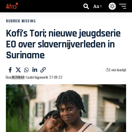
Aa
RUBRIEK MISSING
Kofi’s Tori; nieuwe jeugdserie
EO over slavernijverleden in
Suriname
3 min leestijd
Door
MERMAR
Laatst bijgewerkt: 27-09-22