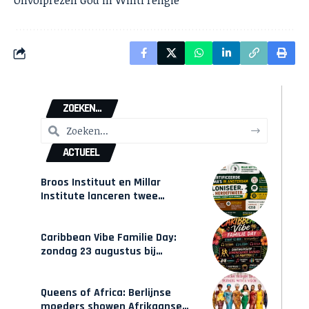
Onvolprezen God in Winti religie”
ZOEKEN...
ACTUEEL
Broos Instituut en Millar
Institute lanceren twee
gecertificeerde Afrocentrische
opleidingen in Amsterdam
Caribbean Vibe Familie Day:
zondag 23 augustus bij
Hulsbeach
Queens of Africa: Berlijnse
moeders showen Afrikaanse