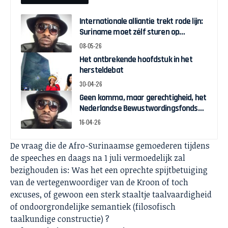
Internationale alliantie trekt rode lijn:
Suriname moet zélf sturen op
herstelgelden
08-05-26
Het ontbrekende hoofdstuk in het
hersteldebat
30-04-26
Geen komma, maar gerechtigheid, het
Nederlandse Bewustwordingsfonds
en de strijd om zeggenschap
16-04-26
De vraag die de Afro-Surinaamse gemoederen tijdens
de speeches en daags na 1 juli vermoedelijk zal
bezighouden is: Was het een oprechte spijtbetuiging
van de vertegenwoordiger van de Kroon of toch
excuses, of gewoon een sterk staaltje taalvaardigheid
of ondoorgrondelijke semantiek (filosofisch
taalkundige constructie) ?