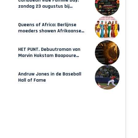
Caribbean Vibe Familie Day:
zondag 23 augustus bij
Hulsbeach
Queens of Africa: Berlijnse
moeders showen Afrikaanse
mode van Karow
HET PUNT. Debuutroman van
Marvin Hokstam Baapoure
verschijnt vrijdag
Andruw Jones in de Baseball
Hall of Fame