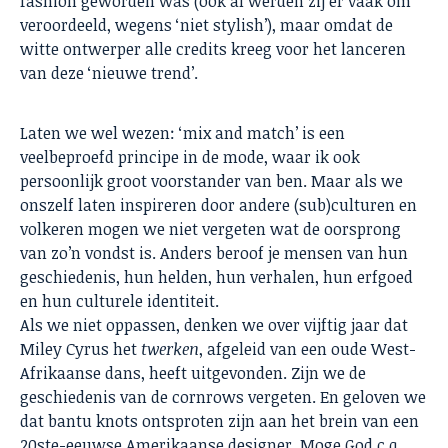
fashion geworden was (ook al werden zij er vaak om
veroordeeld, wegens ‘niet stylish’), maar omdat de
witte ontwerper alle credits kreeg voor het lanceren
van deze ‘nieuwe trend’.
Laten we wel wezen: ‘mix and match’ is een
veelbeproefd principe in de mode, waar ik ook
persoonlijk groot voorstander van ben. Maar als we
onszelf laten inspireren door andere (sub)culturen en
volkeren mogen we niet vergeten wat de oorsprong
van zo’n vondst is. Anders beroof je mensen van hun
geschiedenis, hun helden, hun verhalen, hun erfgoed
en hun culturele identiteit.
Als we niet oppassen, denken we over vijftig jaar dat
Miley Cyrus het
twerken
, afgeleid van een oude West-
Afrikaanse dans, heeft uitgevonden. Zijn we de
geschiedenis van de cornrows vergeten. En geloven we
dat bantu knots ontsproten zijn aan het brein van een
20ste-eeuwse Amerikaanse designer. Moge God c.q