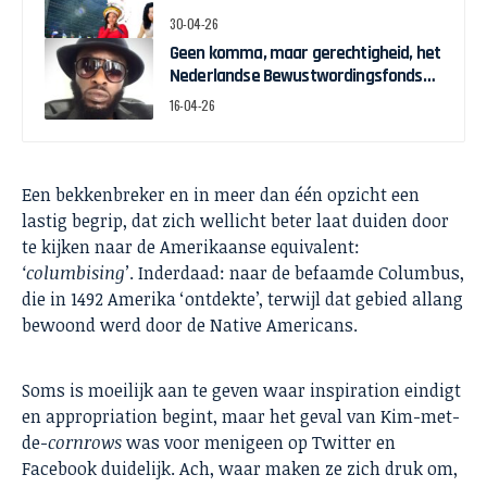
30-04-26
Geen komma, maar gerechtigheid, het
Nederlandse Bewustwordingsfonds
en de strijd om zeggenschap
16-04-26
Een bekkenbreker en in meer dan één opzicht een
lastig begrip, dat zich wellicht beter laat duiden door
te kijken naar de Amerikaanse equivalent:
‘columbising’
. Inderdaad: naar de befaamde Columbus,
die in 1492 Amerika ‘ontdekte’, terwijl dat gebied allang
bewoond werd door de Native Americans.
Soms is moeilijk aan te geven waar inspiration eindigt
en appropriation begint, maar het geval van Kim-met-
de-
cornrows
was voor menigeen op Twitter en
Facebook duidelijk. Ach, waar maken ze zich druk om,