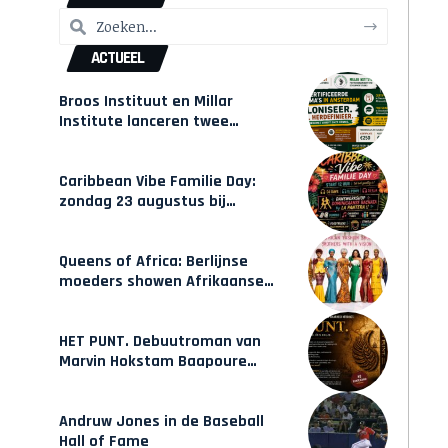
ACTUEEL
Broos Instituut en Millar
Institute lanceren twee
gecertificeerde Afrocentrische
opleidingen in Amsterdam
Caribbean Vibe Familie Day:
zondag 23 augustus bij
Hulsbeach
Queens of Africa: Berlijnse
moeders showen Afrikaanse
mode van Karow
HET PUNT. Debuutroman van
Marvin Hokstam Baapoure
verschijnt vrijdag
Andruw Jones in de Baseball
Hall of Fame