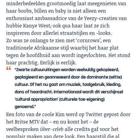
minderbedeelden grootmoedig laat meegenieten van
haar boobs, billen en baby is niet alleen een
enthousiast ambassadrice van de Yeezy-creaties van
hubbie Kanye West; ook qua haar laat ze zich
inspireren door allerlei straatstijlen en -looks.
Zo was ze onlangs te zien met ‘cornrows’, een
traditionele Afrikaanse stijl waarbij het haar plat
tegen de hoofdhuid aan wordt ingevlochten. Het stond
haar prachtig. Eerlijk is eerlijk.
“Zwarte cultuuruitingen worden veelvuldig gekopieerd,
geplagieerd en geannexeerd door de dominante (witte)
cultuur. Of het nu gaat om muziek, taalgebruik, kleding,
dans of haardracht. Internationaal wordt dit verschijnsel
‘cultural appropriation’ (culturele toe-eigening)
genoemd.”
Een foto van de coole Kim werd op Twitter gepost door
het Britse MTV dat – en nu komt het – de
veelbesproken
über-celeb
alle credits gaf voor het
populair maken van deze look. Een haarstijl die al