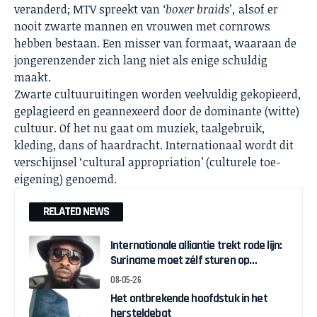
veranderd; MTV spreekt van
‘boxer braids’,
alsof er
nooit zwarte mannen en vrouwen met cornrows
hebben bestaan. Een misser van formaat, waaraan de
jongerenzender zich lang niet als enige schuldig
maakt.
Zwarte cultuuruitingen worden veelvuldig gekopieerd,
geplagieerd en geannexeerd door de dominante (witte)
cultuur. Of het nu gaat om muziek, taalgebruik,
kleding, dans of haardracht. Internationaal wordt dit
verschijnsel ‘cultural appropriation’ (culturele toe-
eigening) genoemd.
RELATED NEWS
Internationale alliantie trekt rode lijn:
Suriname moet zélf sturen op
herstelgelden
08-05-26
Het ontbrekende hoofdstuk in het
hersteldebat