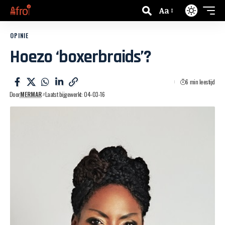
Aa
OPINIE
Hoezo ‘boxerbraids’?
6 min leestijd
Door
MERMAR
Laatst bijgewerkt: 04-03-16