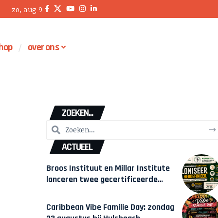
zo, aug 9
hop
over ons
ZOEKEN...
ACTUEEL
Broos Instituut en Millar Institute
lanceren twee gecertificeerde
Afrocentrische opleidingen in
Amsterdam
Caribbean Vibe Familie Day: zondag