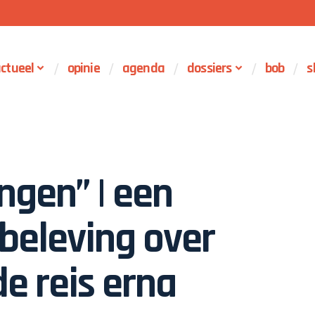
ctueel
opinie
agenda
dossiers
bob
s
ingen” | een
beleving over
e reis erna