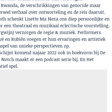
t Rwanda, de verschrikkingen van genocide maar
erseel verhaal over ontworteling en de reis daaruit.
onth schenkt Lisette Ma Neza ons diep
persoonlijke en
oor een theatraal en muzikaal
eclectische voorstelling.
rgwijn) verzorgen de
regie & muziek. Performers
evé en Rubiën
voegen er hun ervaringen en artistiek
nspel van
unieke perspectieven op.
rschijnt komend najaar 2022 ook in boekvorm
bij De
 Notch maakt er een podcast serie bij.
En Het
ief spel.