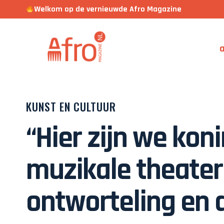
Welkom op de vernieuwde Afro Magazine
a
KUNST EN CULTUUR
“Hier zijn we kon
muzikale theater
ontworteling en d