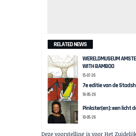
RELATED NEWS
WERELDMUSEUM AMSTER
WITH BAMBOO
15-07-26
7e editie van de Stad
16-05-26
Pinkster(en): een licht 
10-05-26
Deze voorstelling is voor Het Zuidel