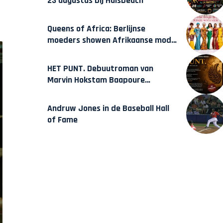
23 augustus bij Hulsbeach
Queens of Africa: Berlijnse
moeders showen Afrikaanse mode
van Karow
HET PUNT. Debuutroman van
Marvin Hokstam Baapoure
verschijnt vrijdag
Andruw Jones in de Baseball Hall
of Fame