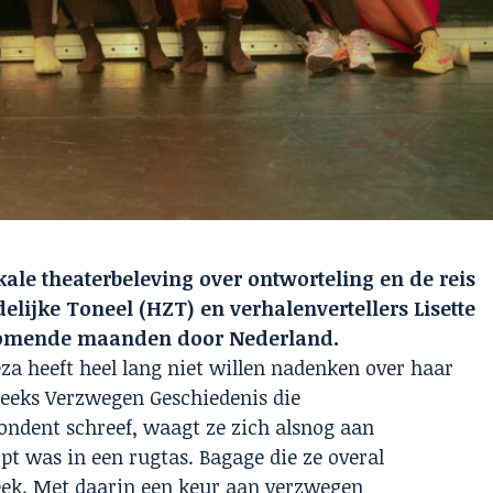
kale theaterbeleving over ontworteling en
de reis
delijke Toneel (HZT) en
verhalenvertellers Lisette
 komende
maanden door Nederland.
za heeft heel lang niet willen nadenken over
haar
reeks Verzwegen Geschiedenis die
dent schreef, waagt ze zich alsnog aan
pt was in een rugtas. Bagage die ze overal
eek. Met daarin een keur aan verzwegen