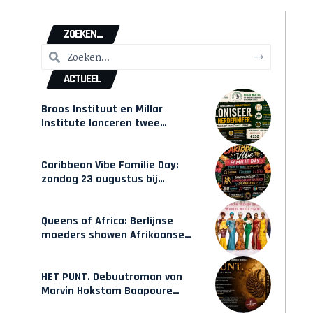
ZOEKEN...
ACTUEEL
Broos Instituut en Millar
Institute lanceren twee
gecertificeerde Afrocentrische
opleidingen in Amsterdam
Caribbean Vibe Familie Day:
zondag 23 augustus bij
Hulsbeach
Queens of Africa: Berlijnse
moeders showen Afrikaanse
mode van Karow
HET PUNT. Debuutroman van
Marvin Hokstam Baapoure
verschijnt vrijdag