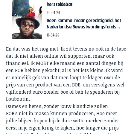
hersteldebat
30-04-26
Geen komma, maar gerechtigheid, het
Nederlandse Bewustwordingsfonds
en de strijd om zeggenschap
16-04-26
En dat was het nog niet. Ik zit tevens nu ook in de fase
dat ik niet alleen online wil supporten, maar ook
financieel. Ik MOET elke maand een aantal dingen bij
een BOB hebben gekocht, al is het iets kleins. Ik word
er namelijk gek van dat men loopt te klagen over de
prijs van een product van een BOB, om vervolgens wel
vijfhonderd euro zonder boe of bah te spenderen bij
Louboutin.
Dames en heren, zonder jouw klandizie zullen
BOB’s niet in massa kunnen produceren; Hoe meer
jullie blijven kopen bij de dure witte merken zonder
eerst in je eigen kring te kijken, hoe langer die prijs