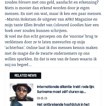
zouden
blessen
met ons geld, aandacht en erkenning?
Niets is mooier dan erkend worden door je eigen
mensen. En niet om wat, maar ik ken een paar mensen
–Marvin Hokstam de uitgever van AFRO Magazine en
mijn tante Ellen Brudet van Coloured Goodies hier een
boek over zouden kunnen schrijven.
Ik voel me dus echt geroepen om die ‘enorme’ brug te
verkleinen door ze te laten meesurfen op mijn
‘achterban’. Online laat ik dus mensen kennis maken
met de magie die de zwarte ondernemers op ons
willen sparklen. En dat is een van de fases waarin ik
mij nu begeef…
RELATED NEWS
Internationale alliantie trekt rode lijn:
Suriname moet zélf sturen op
herstelgelden
08-05-26
Het ontbrekende hoofdstuk in het