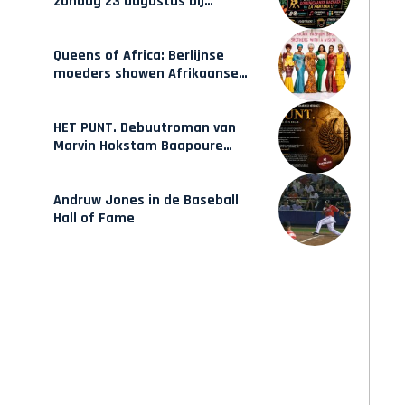
zondag 23 augustus bij
Hulsbeach
Queens of Africa: Berlijnse
moeders showen Afrikaanse
mode van Karow
HET PUNT. Debuutroman van
Marvin Hokstam Baapoure
verschijnt vrijdag
Andruw Jones in de Baseball
Hall of Fame