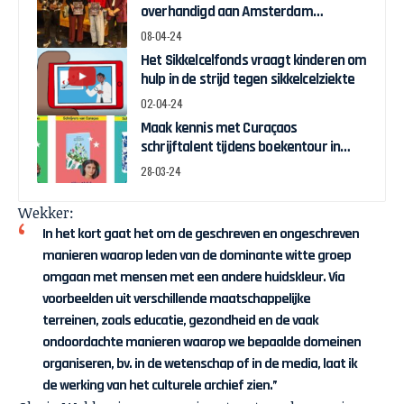
overhandigd aan Amsterdam
Wethouder Touria Meliani
08-04-24
Het Sikkelcelfonds vraagt kinderen om
hulp in de strijd tegen sikkelcelziekte
02-04-24
Maak kennis met Curaçaos
schrijftalent tijdens boekentour in
april
28-03-24
Wekker:
In het kort gaat het om de geschreven en ongeschreven
manieren waarop leden van de dominante witte groep
omgaan met mensen met een andere huidskleur. Via
voorbeelden uit verschillende maatschappelijke
terreinen, zoals educatie, gezondheid en de vaak
ondoordachte manieren waarop we bepaalde domeinen
organiseren, bv. in de wetenschap of in de media, laat ik
de werking van het culturele archief zien.”