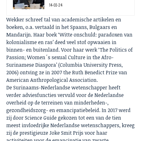
14-03-24
Wekker schreef tal van academische artikelen en
boeken, o.a. vertaald in het Spaans, Bulgaars en
Mandarijn. Haar boek ‘Witte onschuld: paradoxen van
kolonialisme en ras’ deed veel stof opwaaien in
binnen- en buitenland. Voor haar werk ‘The Politics of
Passion; Women´s sexual Culture in the Afro-
Surinamese Diaspora’ (Columbia University Press,
2006) ontving ze in 2007 the Ruth Benedict Prize van
American Anthropological Association.
De Surinaams-Nederlandse wetenschapper heeft
verder adviesfuncties vervuld voor de Nederlandse
overheid op de terreinen van minderheden-,
gezondheidszorg- en emancipatiebeleid. In 2017 werd
zij door Science Guide gekozen tot een van de tien
meest invloedrijke Nederlandse wetenschappers, kreeg
zij de prestigieuze Joke Smit Prijs voor haar
activiteiten voor de emancipatie van zwarte,