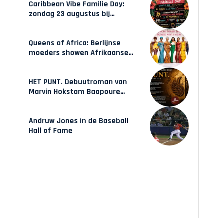
Caribbean Vibe Familie Day:
zondag 23 augustus bij
Hulsbeach
Queens of Africa: Berlijnse
moeders showen Afrikaanse
mode van Karow
HET PUNT. Debuutroman van
Marvin Hokstam Baapoure
verschijnt vrijdag
Andruw Jones in de Baseball
Hall of Fame