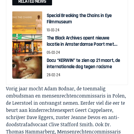
RELATED NEWS
Special Breaking the Chains in Eye
Filmmuseum
10-03-24
The Black Archives opent nieuwe
locatie in Amsterdamse Poort met
pop-up expo over Ghanese
05-03-24
onafhankelijkheid
Docu “KERWIN” te zien op 21 maart, de
internationale dag tegen racisme
28-02-24
Vorig jaar mocht Adam Bodnar, de toenmalig
ombudsman en mensenrechtencommissaris in Polen,
de Leerstoel in ontvangst nemen. Eerder viel die eer te
beurt aan kinderrechtenexpert Geert Cappelaere,
schrijver Dave Eggers, zuster Jeanne Devos en anti-
doodstrafadvocaat Clive Stafford Smith. Ook Dr.
Thomas Hammarberg, Mensenrechtencommissaris