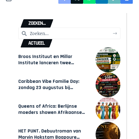
ZOEKEN...
ACTUEEL
Broos Instituut en Millar
Institute lanceren twee
gecertificeerde Afrocentrische
opleidingen in Amsterdam
Caribbean Vibe Familie Day:
zondag 23 augustus bij
Hulsbeach
Queens of Africa: Berlijnse
moeders showen Afrikaanse
mode van Karow
HET PUNT. Debuutroman van
Marvin Hokstam Baapoure