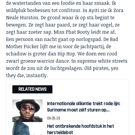
de watertanden van een foodie en haar smaak. Ik
wildpluk bosbessen tot confituur. In Ayiti zie ik Zora
Neale Hurston. De grond waar ik op sta begint te
bewegen. Ze zegt haar paard, ze zegt haar vogel, ze
zegt haar zoeter sap. Miss Phat Booty leidt me af.
Een persoon van nacht gaat op oorlogspad. De Bad
Mother Fucker lijft me in voor de jachtpartij, de
schaduw is groter dan Hip Hop. We doen een rood
zwart groene warrior dance. In supreme white streets
wordt de zon uit de luchtgeslagen. Old pirates, yes
they die, instantly.
RELATED NEWS
Internationale alliantie trekt rode lijn:
Suriname moet zélf sturen op
herstelgelden
08-05-26
Het ontbrekende hoofdstuk in het
hersteldebat