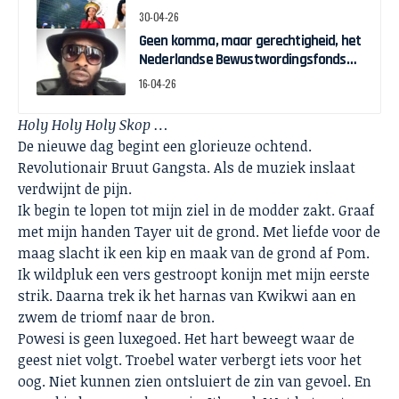
30-04-26
Geen komma, maar gerechtigheid, het
Nederlandse Bewustwordingsfonds
en de strijd om zeggenschap
16-04-26
Holy Holy Holy Skop …
De nieuwe dag begint een glorieuze ochtend.
Revolutionair Bruut Gangsta. Als de muziek inslaat
verdwijnt de pijn.
Ik begin te lopen tot mijn ziel in de modder zakt. Graaf
met mijn handen Tayer uit de grond. Met liefde voor de
maag slacht ik een kip en maak van de grond af Pom.
Ik wildpluk een vers gestroopt konijn met mijn eerste
strik. Daarna trek ik het harnas van Kwikwi aan en
zwem de triomf naar de bron.
Powesi is geen luxegoed. Het hart beweegt waar de
geest niet volgt. Troebel water verbergt iets voor het
oog. Niet kunnen zien ontsluiert de zin van gevoel. En