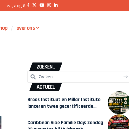
za, aug 8
hop
over ons
ZOEKEN...
ACTUEEL
Broos Instituut en Millar Institute
lanceren twee gecertificeerde
Afrocentrische opleidingen in
Amsterdam
Caribbean Vibe Familie Day: zondag