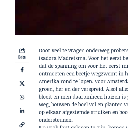
Door veel te vragen onderweg prober
Delen
Isadora Madretsma. Voor het eerst be
dat de spanning om voor het eerst mi
ontmoeten een beetje wegzwemt in het
Amerika rond te lopen. Voor Amsterd
groen, her en der verspreid. Alsof al
bloeit en men daaromheen huizen is
weg, bouwen de boel vol en planten v
op elkaar afgestemde struiken en boo
ondersteunen.
Na vaak fout gelopen te zijn, komen w