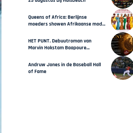
23 augustus bij Hulsbeach
Queens of Africa: Berlijnse
moeders showen Afrikaanse mode
van Karow
HET PUNT. Debuutroman van
Marvin Hokstam Baapoure
verschijnt vrijdag
Andruw Jones in de Baseball Hall
of Fame