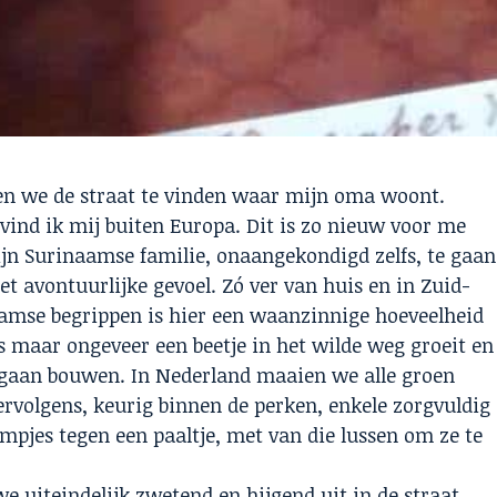
en we de straat te vinden waar mijn oma woont.
vind ik mij buiten Europa. Dit is zo nieuw voor me
jn Surinaamse familie, onaangekondigd zelfs, te gaan
 avontuurlijke gevoel. Zó ver van huis en in Zuid-
amse begrippen is hier een waanzinnige hoeveelheid
les maar ongeveer een beetje in het wilde weg groeit en
 gaan bouwen. In Nederland maaien we alle groen
ervolgens, keurig binnen de perken, enkele zorgvuldig
mpjes tegen een paaltje, met van die lussen om ze te
e uiteindelijk zwetend en hijgend uit in de straat