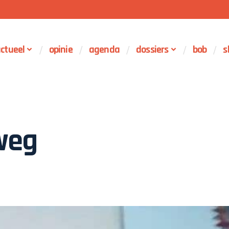
ctueel
opinie
agenda
dossiers
bob
s
weg