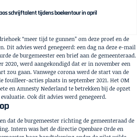
s schrijftalent tijdens boekentour in april
riehoek “meer tijd te gunnen” om deze proef en de
en. Dit advies werd genegeerd: een dag na deze e-mail
uurde de burgemeester een brief aan de gemeenteraad.
ber 2020, werd aangekondigd dat er in november een
start zou gaan. Vanwege corona werd de start van de
de fouilleer-acties plaats in september 2021. Het OM
lete en Amnesty Nederland te betrekken bij de opzet
 evaluatie. Ook dit advies werd genegeerd.
 op
ien dat de burgemeester richting de gemeenteraad de
ing. Intern was het de directie Openbare Orde en
rgemeester haar handtekening onder de pilot wilde