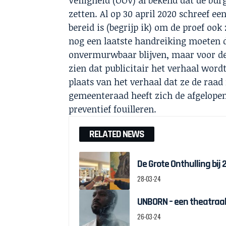
zetten. Al op 30 april 2020 schreef 
bereid is (begrijp ik) om de proef oo
nog een laatste handreiking moeten d
onvermurwbaar blijven, maar voor de 
zien dat publicitair het verhaal wordt
plaats van het verhaal dat ze de ra
gemeenteraad heeft zich de afgelopen
preventief fouilleren.
RELATED NEWS
De Grote Onthulling bij
28-03-24
UNBORN – een theatraal
26-03-24