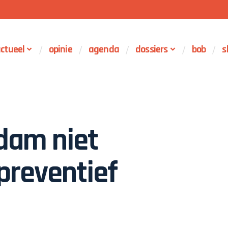
ctueel
opinie
agenda
dossiers
bob
s
dam niet
preventief