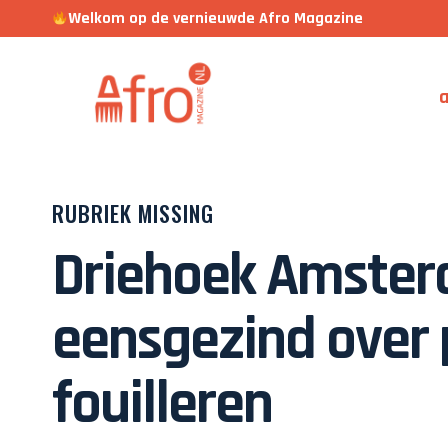
Welkom op de vernieuwde Afro Magazine
a
RUBRIEK MISSING
Driehoek Amster
eensgezind over 
fouilleren