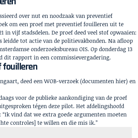
leren
ssieerd over nut en noodzaak van preventief
hoek om een proef met preventief fouilleren uit te
1 in vijf stadsdelen. De proef deed veel stof opwaaien:
leidde tot actie van de politievakbonden. Na afloop
Amsterdamse onderzoeksbureau OIS. Op donderdag 13
d dit rapport in een commissievergadering.
 fouilleren
ngaart, deed een WOB-verzoek (
documenten hier
) en
 daags voor de publieke aankondiging van de proef
 uitgesproken tégen deze pilot. Het afdelingshoofd
e: “Ik vind dat we extra goede argumenten moeten
te controles] te willen en die mis ik.”