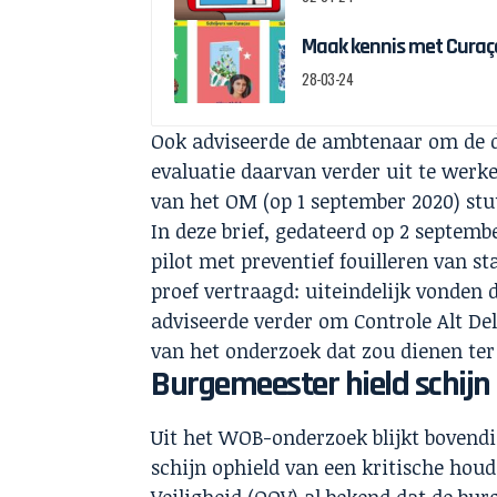
Maak kennis met Curaçao
28-03-24
Ook adviseerde de ambtenaar om de d
evaluatie daarvan verder uit te werk
van het OM (op 1 september 2020) st
In deze brief, gedateerd op 2 septem
pilot met preventief fouilleren van 
proef vertraagd: uiteindelijk vonden 
adviseerde verder om Controle Alt De
van het onderzoek dat zou dienen ter
Burgemeester hield schijn
Uit het WOB-onderzoek blijkt bovend
schijn ophield van een kritische houd
Veiligheid (OOV) al bekend dat de bu