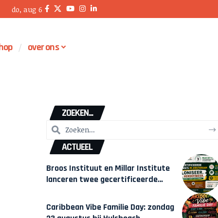
do, aug 6
hop
over ons
ZOEKEN...
ACTUEEL
Broos Instituut en Millar Institute
lanceren twee gecertificeerde
Afrocentrische opleidingen in
Amsterdam
Caribbean Vibe Familie Day: zondag