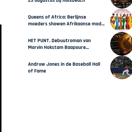
23 augustus bij Hulsbeach
Queens of Africa: Berlijnse
moeders showen Afrikaanse mode
van Karow
HET PUNT. Debuutroman van
Marvin Hokstam Baapoure
verschijnt vrijdag
Andruw Jones in de Baseball Hall
of Fame