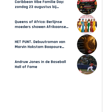
Caribbean Vibe Familie Day:
zondag 23 augustus bij
Hulsbeach
Queens of Africa: Berlijnse
moeders showen Afrikaanse
mode van Karow
HET PUNT. Debuutroman van
Marvin Hokstam Baapoure
verschijnt vrijdag
Andruw Jones in de Baseball
Hall of Fame