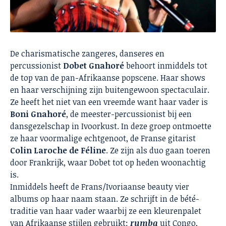
De charismatische zangeres, danseres en
percussionist
Dobet Gnahoré
behoort inmiddels tot
de top van de pan-Afrikaanse popscene. Haar shows
en haar verschijning zijn buitengewoon spectaculair.
Ze heeft het niet van een vreemde want haar vader is
Boni Gnahoré
, de meester-percussionist bij een
dansgezelschap in Ivoorkust. In deze groep ontmoette
ze haar voormalige echtgenoot, de Franse gitarist
Colin Laroche de Féline
. Ze zijn als duo gaan toeren
door Frankrijk, waar Dobet tot op heden woonachtig
is.
Inmiddels heeft de Frans/Ivoriaanse beauty vier
albums op haar naam staan. Ze schrijft in de bété-
traditie van haar vader waarbij ze een kleurenpalet
van Afrikaanse stijlen gebruikt:
rumba
uit Congo,