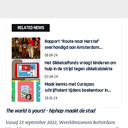
RELATED NEWS
Rapport “Route naar Herstel”
overhandigd aan Amsterdam
Wethouder Touria Meliani
08-04-24
Het Sikkelcelfonds vraagt kinderen om
hulp in de strijd tegen sikkelcelziekte
02-04-24
Maak kennis met Curaçaos
schrijftalent tijdens boekentour in
april
28-03-24
The world is yours! – hiphop maakt de stad
Vanaf 23 september 2022, Wereldmuseum Rotterdam