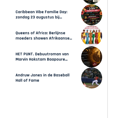
gecertificeerde Afrocentrische
opleidingen in Amsterdam
Caribbean Vibe Familie Day:
zondag 23 augustus bij
Hulsbeach
Queens of Africa: Berlijnse
moeders showen Afrikaanse
mode van Karow
HET PUNT. Debuutroman van
Marvin Hokstam Baapoure
verschijnt vrijdag
Andruw Jones in de Baseball
Hall of Fame