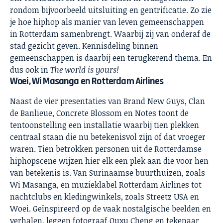
rondom bijvoorbeeld uitsluiting en gentrificatie. Zo zie
je hoe hiphop als manier van leven gemeenschappen
in Rotterdam samenbrengt. Waarbij zij van onderaf de
stad gezicht geven. Kennisdeling binnen
gemeenschappen is daarbij een terugkerend thema. En
dus ook in
The world is yours!
Woei, Wi Masanga en Rotterdam Airlines
Naast de vier presentaties van Brand New Guys, Clan
de Banlieue, Concrete Blossom en Notes toont de
tentoonstelling een installatie waarbij tien plekken
centraal staan die nu betekenisvol zijn of dat vroeger
waren. Tien betrokken personen uit de Rotterdamse
hiphopscene wijzen hier elk een plek aan die voor hen
van betekenis is. Van Surinaamse buurthuizen, zoals
Wi Masanga, en muzieklabel Rotterdam Airlines tot
nachtclubs en kledingwinkels, zoals Streetz USA en
Woei. Geïnspireerd op de vaak nostalgische beelden en
verhalen, leggen fotograaf Ouxu Cheng en tekenaar