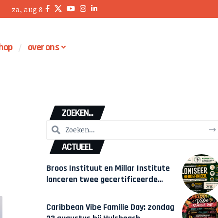
za, aug 8
hop
over ons
ZOEKEN...
ACTUEEL
Broos Instituut en Millar Institute
lanceren twee gecertificeerde
Afrocentrische opleidingen in
Amsterdam
Caribbean Vibe Familie Day: zondag