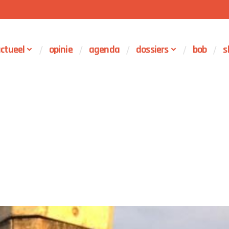
ctueel
opinie
agenda
dossiers
bob
s