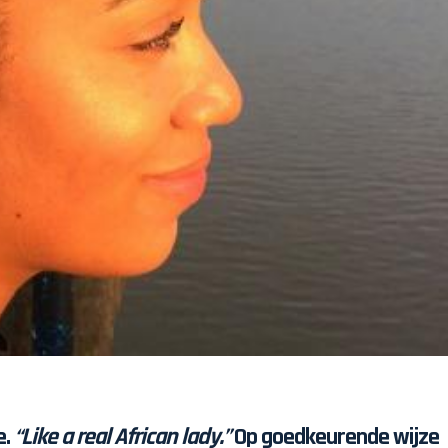
e.
“Like a real African lady.”
Op goedkeurende wijze