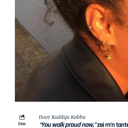
Door
Kaddija Kabba
Delen
“You walk proud now,”
zei m’n tant