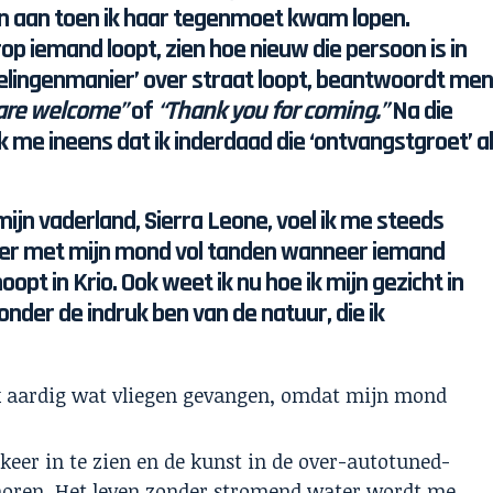
n aan toen ik haar tegenmoet kwam lopen.
op iemand loopt, zien hoe nieuw die persoon is in
elingenmanier’ over straat loopt, beantwoordt me
are welcome”
of
“Thank you for coming.”
Na die
 me ineens dat ik inderdaad die ‘ontvangstgroet’ a
mijn vaderland, Sierra Leone, voel ik me steeds
 meer met mijn mond vol tanden wanneer iemand
t in Krio. Ook weet ik nu hoe ik mijn gezicht in
der de indruk ben van de natuur, die ik
k aardig wat vliegen gevangen, omdat mijn mond
rkeer in te zien en de kunst in de over-autotuned-
horen. Het leven zonder stromend water wordt me