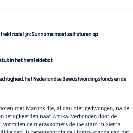
 trekt rode lijn: Suriname moet zélf sturen op
tuk in het hersteldebat
chtigheid, het Nederlandse Bewustwordingsfonds en de
 boten met Marons die, al dan niet gedwongen, na de
ben terugkeerden naar Afrika. Verbonden door de
r, vormden de nieuwkomers de 16e stam in Sierra
ntwikkelden, is tegenwoordig de Lingua Franca van het