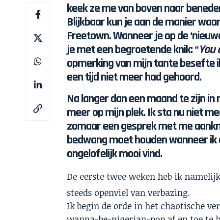
keek ze me van boven naar benede
Blijkbaar kun je aan de manier waar
Freetown. Wanneer je op de ‘nieuw
je met een begroetende knik: “
You 
opmerking van mijn tante besefte ik
een tijd niet meer had gehoord.
Na langer dan een maand te zijn in 
meer op mijn plek. Ik sta nu niet
zomaar een gesprek met me aanknoop
bedwang moet houden wanneer ik on
ongelofelijk mooi vind.
De eerste twee weken heb ik namelij
steeds openviel van verbazing.
Ik begin de orde in het chaotische ve
wanna-be-nigerian-pop af en toe te 