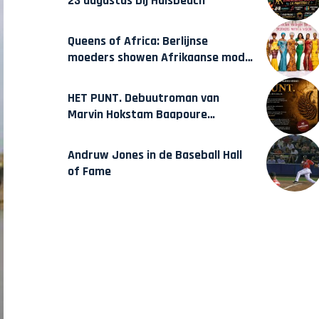
23 augustus bij Hulsbeach
Queens of Africa: Berlijnse
moeders showen Afrikaanse mode
van Karow
HET PUNT. Debuutroman van
Marvin Hokstam Baapoure
verschijnt vrijdag
Andruw Jones in de Baseball Hall
of Fame