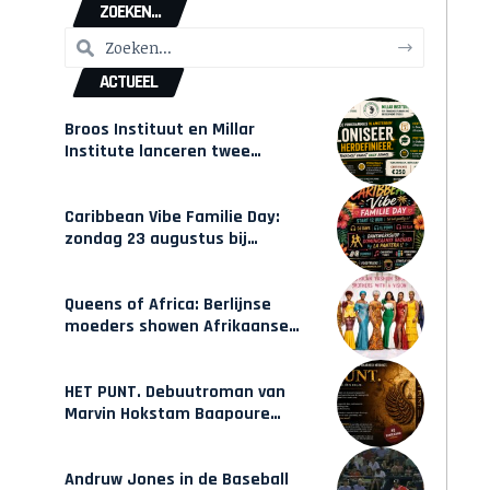
ZOEKEN...
ACTUEEL
Broos Instituut en Millar
Institute lanceren twee
gecertificeerde Afrocentrische
opleidingen in Amsterdam
Caribbean Vibe Familie Day:
zondag 23 augustus bij
Hulsbeach
Queens of Africa: Berlijnse
moeders showen Afrikaanse
mode van Karow
HET PUNT. Debuutroman van
Marvin Hokstam Baapoure
verschijnt vrijdag
Andruw Jones in de Baseball