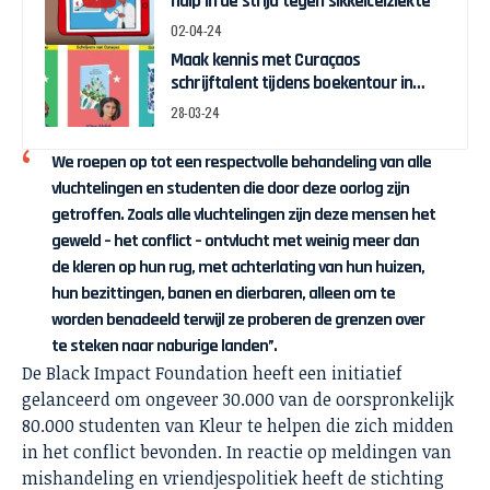
hulp in de strijd tegen sikkelcelziekte
02-04-24
Maak kennis met Curaçaos
schrijftalent tijdens boekentour in
april
28-03-24
We roepen op tot een respectvolle behandeling van alle
vluchtelingen en studenten die door deze oorlog zijn
getroffen. Zoals alle vluchtelingen zijn deze mensen het
geweld – het conflict – ontvlucht met weinig meer dan
de kleren op hun rug, met achterlating van hun huizen,
hun bezittingen, banen en dierbaren, alleen om te
worden benadeeld terwijl ze proberen de grenzen over
te steken naar naburige landen”.
De Black Impact Foundation heeft een initiatief
gelanceerd om ongeveer 30.000 van de oorspronkelijk
80.000 studenten van Kleur te helpen die zich midden
in het conflict bevonden. In reactie op meldingen van
mishandeling en vriendjespolitiek heeft de stichting