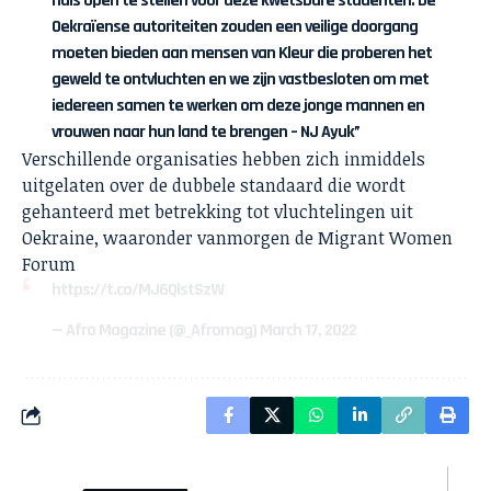
huis open te stellen voor deze kwetsbare studenten. De
Oekraïense autoriteiten zouden een veilige doorgang
moeten bieden aan mensen van Kleur die proberen het
geweld te ontvluchten en we zijn vastbesloten om met
iedereen samen te werken om deze jonge mannen en
vrouwen naar hun land te brengen – NJ Ayuk”
Verschillende organisaties hebben zich inmiddels
uitgelaten over de dubbele standaard die wordt
gehanteerd met betrekking tot vluchtelingen uit
Oekraine, waaronder vanmorgen de Migrant Women
Forum
https://t.co/MJ6QlstSzW
— Afro Magazine (@_Afromag)
March 17, 2022