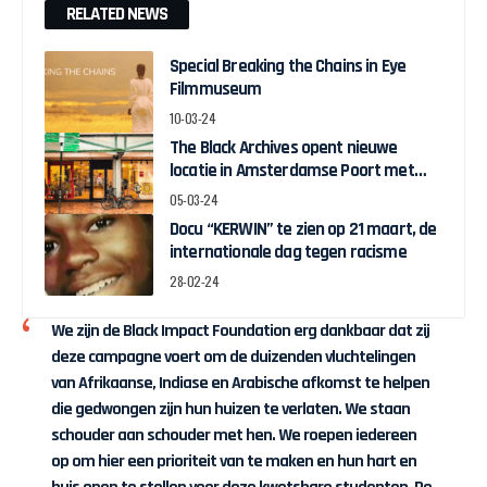
RELATED NEWS
Special Breaking the Chains in Eye
Filmmuseum
10-03-24
The Black Archives opent nieuwe
locatie in Amsterdamse Poort met
pop-up expo over Ghanese
05-03-24
onafhankelijkheid
Docu “KERWIN” te zien op 21 maart, de
internationale dag tegen racisme
28-02-24
We zijn de Black Impact Foundation erg dankbaar dat zij
deze campagne voert om de duizenden vluchtelingen
van Afrikaanse, Indiase en Arabische afkomst te helpen
die gedwongen zijn hun huizen te verlaten. We staan
schouder aan schouder met hen. We roepen iedereen
op om hier een prioriteit van te maken en hun hart en