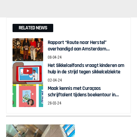
RELATED NEWS
Rapport “Route naar Herstel”
overhandigd aan Amsterdam
Wethouder Touria Meliani
08-04-24
Het Sikkelcelfonds vraagt kinderen om
hulp in de strijd tegen sikkelcelziekte
02-04-24
Maak kennis met Curaçaos
schrijftalent tijdens boekentour in
april
28-03-24