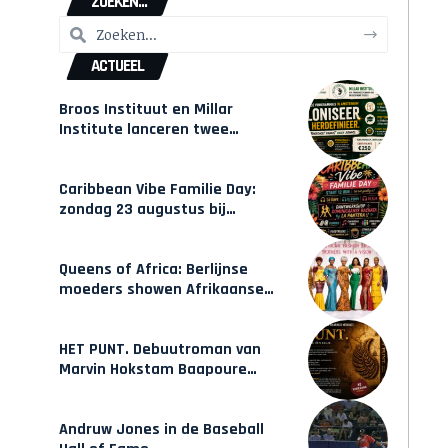
ZOEKEN...
ACTUEEL
Broos Instituut en Millar
Institute lanceren twee
gecertificeerde Afrocentrische
opleidingen in Amsterdam
Caribbean Vibe Familie Day:
zondag 23 augustus bij
Hulsbeach
Queens of Africa: Berlijnse
moeders showen Afrikaanse
mode van Karow
HET PUNT. Debuutroman van
Marvin Hokstam Baapoure
verschijnt vrijdag
Andruw Jones in de Baseball