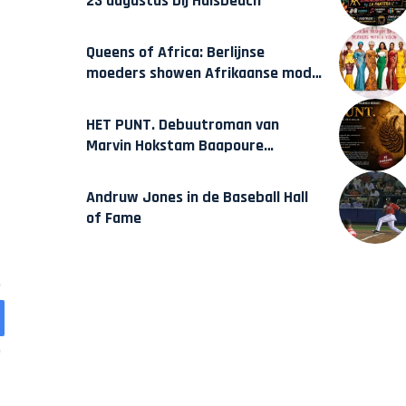
23 augustus bij Hulsbeach
Queens of Africa: Berlijnse
moeders showen Afrikaanse mode
van Karow
HET PUNT. Debuutroman van
Marvin Hokstam Baapoure
verschijnt vrijdag
Andruw Jones in de Baseball Hall
of Fame