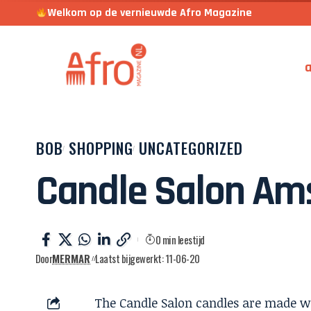
Welkom op de vernieuwde Afro Magazine
a
BOB
SHOPPING
UNCATEGORIZED
Candle Salon A
0 min leestijd
Door
MERMAR
Laatst bijgewerkt: 11-06-20
The Candle Salon candles are made w