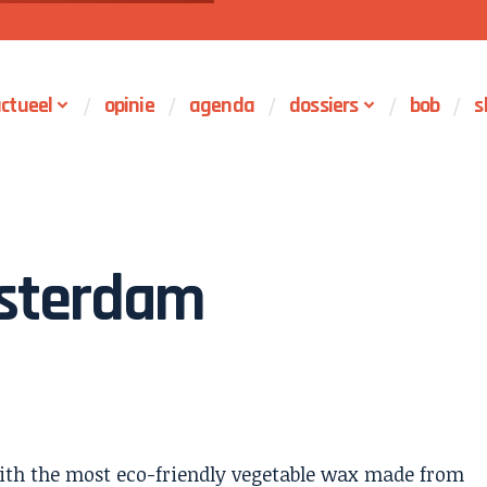
ctueel
opinie
agenda
dossiers
bob
s
msterdam
ith the most eco-friendly vegetable wax made from