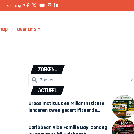
vr, aug 7
hop
over ons
ZOEKEN...
ACTUEEL
Broos Instituut en Millar Institute
lanceren twee gecertificeerde
Afrocentrische opleidingen in
Amsterdam
Caribbean Vibe Familie Day: zondag