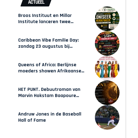
ACTUEEL
Broos Instituut en Millar
Institute lanceren twee
gecertificeerde Afrocentrische
opleidingen in Amsterdam
Caribbean Vibe Familie Day:
zondag 23 augustus bij
Hulsbeach
Queens of Africa: Berlijnse
moeders showen Afrikaanse
mode van Karow
HET PUNT. Debuutroman van
Marvin Hokstam Baapoure
verschijnt vrijdag
Andruw Jones in de Baseball
Hall of Fame