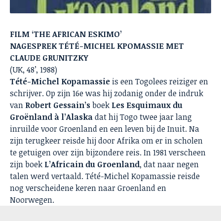
FILM ‘THE AFRICAN ESKIMO’
NAGESPREK TÉTÉ-MICHEL KPOMASSIE MET
CLAUDE GRUNITZKY
(UK, 48’, 1988)
Tété-Michel Kopamassie
is een Togolees reiziger en
schrijver. Op zijn 16e was hij zodanig onder de indruk
van
Robert Gessain’s
boek
Les Esquimaux du
Groënland à l’Alaska
dat hij Togo twee jaar lang
inruilde voor Groenland en een leven bij de Inuit. Na
zijn terugkeer reisde hij door Afrika om er in scholen
te getuigen over zijn bijzondere reis. In 1981 verscheen
zijn boek
L’Africain du Groenland
, dat naar negen
talen werd vertaald. Tété-Michel Kopamassie reisde
nog verscheidene keren naar Groenland en
Noorwegen.