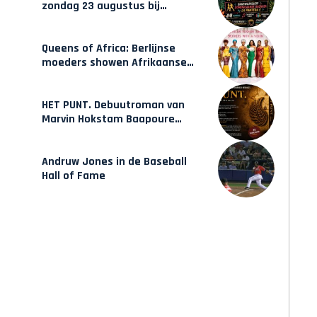
zondag 23 augustus bij
Hulsbeach
Queens of Africa: Berlijnse
moeders showen Afrikaanse
mode van Karow
HET PUNT. Debuutroman van
Marvin Hokstam Baapoure
verschijnt vrijdag
Andruw Jones in de Baseball
Hall of Fame