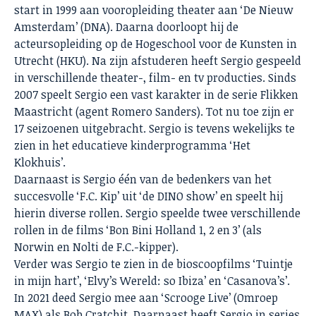
start in 1999 aan vooropleiding theater aan ‘De Nieuw
Amsterdam’ (DNA). Daarna doorloopt hij de
acteursopleiding op de Hogeschool voor de Kunsten in
Utrecht (HKU). Na zijn afstuderen heeft Sergio gespeeld
in verschillende theater-, film- en tv producties. Sinds
2007 speelt Sergio een vast karakter in de serie Flikken
Maastricht (agent Romero Sanders). Tot nu toe zijn er
17 seizoenen uitgebracht. Sergio is tevens wekelijks te
zien in het educatieve kinderprogramma ‘Het
Klokhuis’.
Daarnaast is Sergio één van de bedenkers van het
succesvolle ‘F.C. Kip’ uit ‘de DINO show’ en speelt hij
hierin diverse rollen. Sergio speelde twee verschillende
rollen in de films ‘Bon Bini Holland 1, 2 en 3’ (als
Norwin en Nolti de F.C.-kipper).
Verder was Sergio te zien in de bioscoopfilms ‘Tuintje
in mijn hart’, ‘Elvy’s Wereld: so Ibiza’ en ‘Casanova’s’.
In 2021 deed Sergio mee aan ‘Scrooge Live’ (Omroep
MAX) als Bob Cratchit. Daarnaast heeft Sergio in series