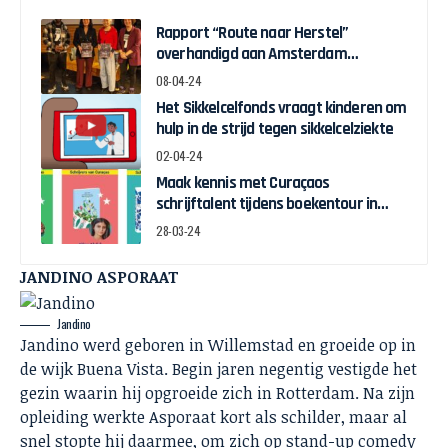
Rapport “Route naar Herstel”
overhandigd aan Amsterdam
Wethouder Touria Meliani
08-04-24
Het Sikkelcelfonds vraagt kinderen om
hulp in de strijd tegen sikkelcelziekte
02-04-24
Maak kennis met Curaçaos
schrijftalent tijdens boekentour in
april
28-03-24
JANDINO ASPORAAT
Jandino
Jandino werd geboren in Willemstad en groeide op in
de wijk Buena Vista. Begin jaren negentig vestigde het
gezin waarin hij opgroeide zich in Rotterdam. Na zijn
opleiding werkte Asporaat kort als schilder, maar al
snel stopte hij daarmee, om zich op stand-up comedy