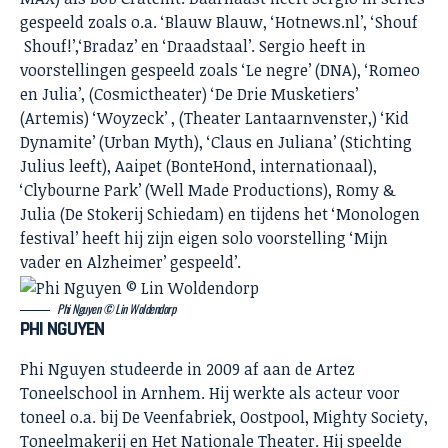
gespeeld zoals o.a. ‘Blauw Blauw, ‘Hotnews.nl’, ‘Shouf
Shouf!’,‘Bradaz’ en ‘Draadstaal’. Sergio heeft in
voorstellingen gespeeld zoals ‘Le negre’ (DNA), ‘Romeo
en Julia’, (Cosmictheater) ‘De Drie Musketiers’
(Artemis) ‘Woyzeck’ , (Theater Lantaarnvenster,) ‘Kid
Dynamite’ (Urban Myth), ‘Claus en Juliana’ (Stichting
Julius leeft), Aaipet (BonteHond, internationaal),
‘Clybourne Park’ (Well Made Productions), Romy &
Julia (De Stokerij Schiedam) en tijdens het ‘Monologen
festival’ heeft hij zijn eigen solo voorstelling ‘Mijn
vader en Alzheimer’ gespeeld’.
Phi Nguyen © Lin Woldendorp
PHI NGUYEN
Phi Nguyen studeerde in 2009 af aan de Artez
Toneelschool in Arnhem. Hij werkte als acteur voor
toneel o.a. bij De Veenfabriek, Oostpool, Mighty Society,
Toneelmakerij en Het Nationale Theater. Hij speelde