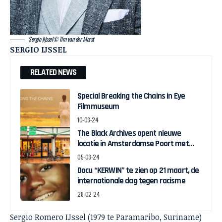
Sergio |ijssel© Tim van der Morst
SERGIO IJSSEL
RELATED NEWS
Special Breaking the Chains in Eye
Filmmuseum
10-03-24
The Black Archives opent nieuwe
locatie in Amsterdamse Poort met
pop-up expo over Ghanese
05-03-24
onafhankelijkheid
Docu “KERWIN” te zien op 21 maart, de
internationale dag tegen racisme
28-02-24
Sergio Romero IJssel (1979 te Paramaribo, Suriname)