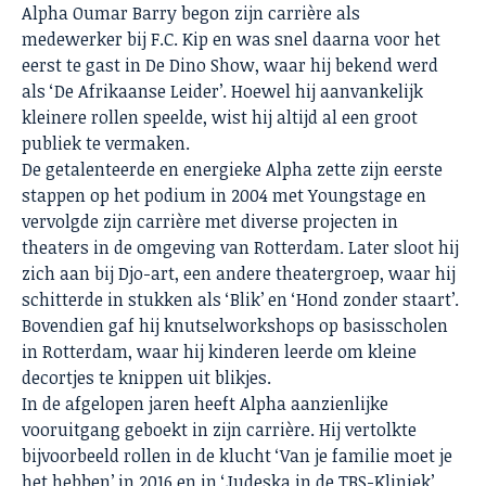
Alpha Oumar Barry begon zijn carrière als
medewerker bij F.C. Kip en was snel daarna voor het
eerst te gast in De Dino Show, waar hij bekend werd
als ‘De Afrikaanse Leider’. Hoewel hij aanvankelijk
kleinere rollen speelde, wist hij altijd al een groot
publiek te vermaken.
De getalenteerde en energieke Alpha zette zijn eerste
stappen op het podium in 2004 met Youngstage en
vervolgde zijn carrière met diverse projecten in
theaters in de omgeving van Rotterdam. Later sloot hij
zich aan bij Djo-art, een andere theatergroep, waar hij
schitterde in stukken als ‘Blik’ en ‘Hond zonder staart’.
Bovendien gaf hij knutselworkshops op basisscholen
in Rotterdam, waar hij kinderen leerde om kleine
decortjes te knippen uit blikjes.
In de afgelopen jaren heeft Alpha aanzienlijke
vooruitgang geboekt in zijn carrière. Hij vertolkte
bijvoorbeeld rollen in de klucht ‘Van je familie moet je
het hebben’ in 2016 en in ‘Judeska in de TBS-Kliniek’,