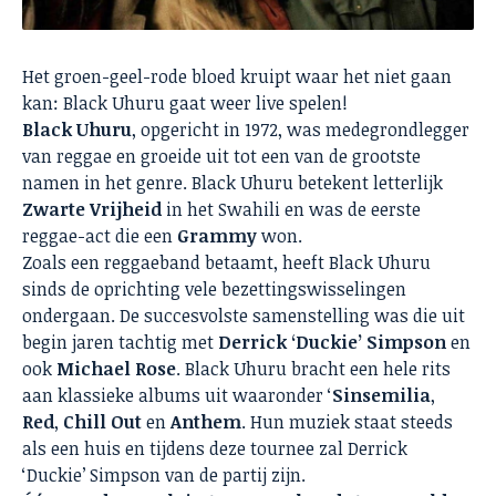
Het groen-geel-rode bloed kruipt waar het niet gaan
kan: Black Uhuru gaat weer live spelen!
Black Uhuru
, opgericht in 1972, was medegrondlegger
van reggae en groeide uit tot een van de grootste
namen in het genre. Black Uhuru betekent letterlijk
Zwarte Vrijheid
in het Swahili en was de eerste
reggae-act die een
Grammy
won.
Zoals een reggaeband betaamt, heeft Black Uhuru
sinds de oprichting vele bezettingswisselingen
ondergaan. De succesvolste samenstelling was die uit
begin jaren tachtig met
Derrick ‘Duckie’ Simpson
en
ook
Michael Rose
. Black Uhuru bracht een hele rits
aan klassieke albums uit waaronder ‘
Sinsemilia
,
Red
,
Chill Out
en
Anthem
. Hun muziek staat steeds
als een huis en tijdens deze tournee zal Derrick
‘Duckie’ Simpson van de partij zijn.