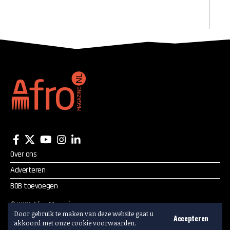
Over ons
Adverteren
BOB toevoegen
©
2026
Afro Magazine.
Door gebruik te maken van deze website gaat u
Alle rechten voorbehouden.
Accepteren
akkoord met onze cookie voorwaarden.
Adverteren? Mail:
info@afromagazine.nl