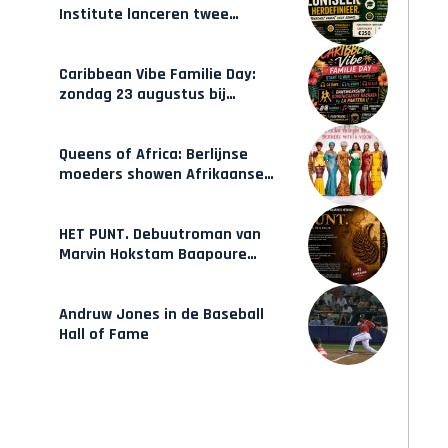
Institute lanceren twee
gecertificeerde Afrocentrische
opleidingen in Amsterdam
Caribbean Vibe Familie Day:
zondag 23 augustus bij
Hulsbeach
Queens of Africa: Berlijnse
moeders showen Afrikaanse
mode van Karow
HET PUNT. Debuutroman van
Marvin Hokstam Baapoure
verschijnt vrijdag
Andruw Jones in de Baseball
Hall of Fame