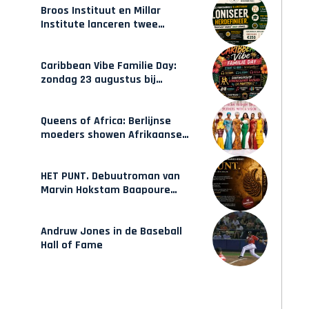
Broos Instituut en Millar
Institute lanceren twee
gecertificeerde Afrocentrische
opleidingen in Amsterdam
Caribbean Vibe Familie Day:
zondag 23 augustus bij
Hulsbeach
Queens of Africa: Berlijnse
moeders showen Afrikaanse
mode van Karow
HET PUNT. Debuutroman van
Marvin Hokstam Baapoure
verschijnt vrijdag
Andruw Jones in de Baseball
Hall of Fame