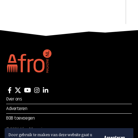
Over ons
Adverteren
BOB toevoegen
©
2026
Afro Magazine.
Alle rechten voorbehouden.
Door gebruik te maken van deze website gaat u
Accepteren