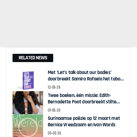
RELATED NEWS
Met ‘Let’s talk about our bodies’
doorbreekt Samira Rafaela het taboe
op hormoon- en
12-05-26
baarmoedergerelateerde
Twee boeken, één missie: Edith-
onderwerpen
Bernadette Poot doorbreekt stilte
rond seksuele uitbuiting
01-05-26
Surinaamse poëzie op 12 maart met
Bernice Vreedzaam en Ivan Words
05-03-26