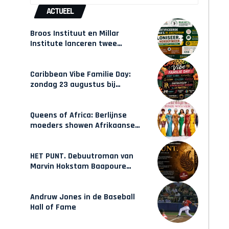
ACTUEEL
Broos Instituut en Millar
Institute lanceren twee
gecertificeerde Afrocentrische
opleidingen in Amsterdam
Caribbean Vibe Familie Day:
zondag 23 augustus bij
Hulsbeach
Queens of Africa: Berlijnse
moeders showen Afrikaanse
mode van Karow
HET PUNT. Debuutroman van
Marvin Hokstam Baapoure
verschijnt vrijdag
Andruw Jones in de Baseball
Hall of Fame