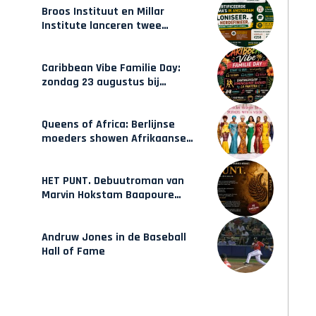
Broos Instituut en Millar
Institute lanceren twee
gecertificeerde Afrocentrische
opleidingen in Amsterdam
Caribbean Vibe Familie Day:
zondag 23 augustus bij
Hulsbeach
Queens of Africa: Berlijnse
moeders showen Afrikaanse
mode van Karow
HET PUNT. Debuutroman van
Marvin Hokstam Baapoure
verschijnt vrijdag
Andruw Jones in de Baseball
Hall of Fame