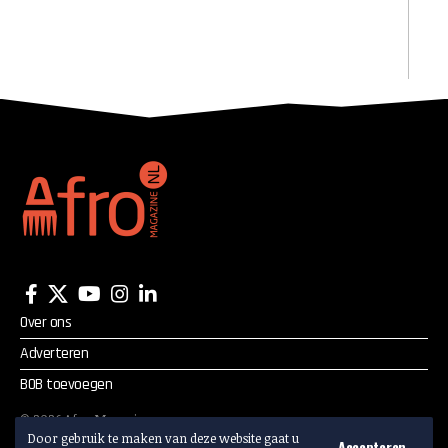
Over ons
Adverteren
BOB toevoegen
©
2026
Afro Magazine.
Door gebruik te maken van deze website gaat u
Alle rechten voorbehouden.
Accepteren