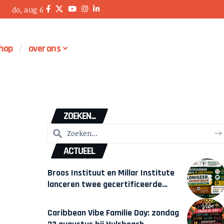
do, aug 6
hop
over ons
ZOEKEN...
ACTUEEL
Broos Instituut en Millar Institute
lanceren twee gecertificeerde
Afrocentrische opleidingen in
Amsterdam
Caribbean Vibe Familie Day: zondag