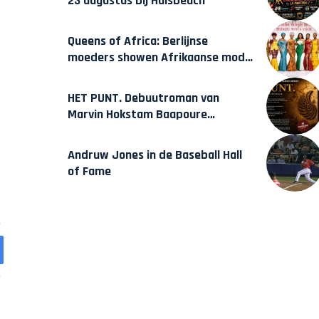
23 augustus bij Hulsbeach
Queens of Africa: Berlijnse
moeders showen Afrikaanse mode
van Karow
HET PUNT. Debuutroman van
Marvin Hokstam Baapoure
verschijnt vrijdag
Andruw Jones in de Baseball Hall
of Fame