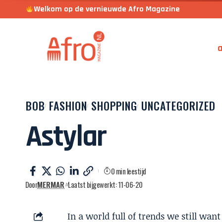
Welkom op de vernieuwde Afro Magazine
a
BOB
FASHION
SHOPPING
UNCATEGORIZED
Astylar
0 min leestijd
Door
MERMAR
Laatst bijgewerkt: 11-06-20
In a world full of trends we still wan