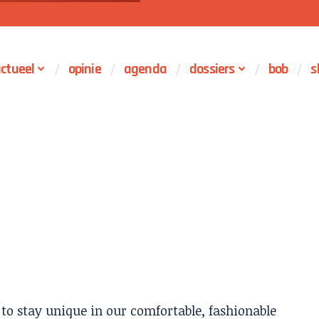
ctueel
opinie
agenda
dossiers
bob
s
t to stay unique in our comfortable, fashionable