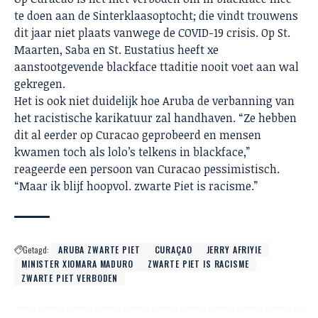
te doen aan de Sinterklaasoptocht; die vindt trouwens
dit jaar niet plaats vanwege de COVID-19 crisis. Op St.
Maarten, Saba en St. Eustatius heeft xe
aanstootgevende blackface ttaditie nooit voet aan wal
gekregen.
Het is ook niet duidelijk hoe Aruba de verbanning van
het racistische karikatuur zal handhaven. “Ze hebben
dit al eerder op Curacao geprobeerd en mensen
kwamen toch als lolo’s telkens in blackface,”
reageerde een persoon van Curacao pessimistisch.
“Maar ik blijf hoopvol. zwarte Piet is racisme.”
Getagd:
ARUBA ZWARTE PIET
CURAÇAO
JERRY AFRIYIE
MINISTER XIOMARA MADURO
ZWARTE PIET IS RACISME
ZWARTE PIET VERBODEN