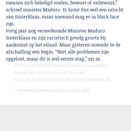
mensen zich beledigd voelen, bewust of onbewust,”
schreef minister Maduro. Er komt dus wel een intocht
van Sinterklaas, maar niemand mag er in black face
zijn.
Vorig jaar nog verwelkomde Minister Maduro
Sinterklaas en zijn racistisch gevolg groots bij
aankomst op het eiland. Maar gisteren noemde ze de
afschaffing een begin. “Niet alle problemen zijn
opgelost, maar dit is wel eerste stap,” zei ze.
#Entrevista
Minister Maduro a declara no lo celebra
Zwarte Piet na Aruba mester ta di color
https://t.co/3DhqZYwxlN
pic.twitter.com/Z6Ar2v0Cp6
— MasNoticia (@masnoticia)
June 22, 2020