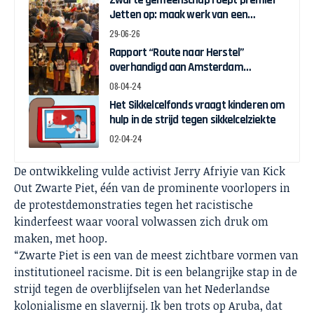
Zwarte gemeenschap roept premier
Jetten op: maak werk van een
nationale Route Naar Herstel
29-06-26
Rapport “Route naar Herstel”
overhandigd aan Amsterdam
Wethouder Touria Meliani
08-04-24
Het Sikkelcelfonds vraagt kinderen om
hulp in de strijd tegen sikkelcelziekte
02-04-24
De ontwikkeling vulde activist Jerry Afriyie van Kick
Out Zwarte Piet, één van de prominente voorlopers in
de protestdemonstraties tegen het racistische
kinderfeest waar vooral volwassen zich druk om
maken, met hoop.
“Zwarte Piet is een van de meest zichtbare vormen van
institutioneel racisme. Dit is een belangrijke stap in de
strijd tegen de overblijfselen van het Nederlandse
kolonialisme en slavernij. Ik ben trots op Aruba, dat