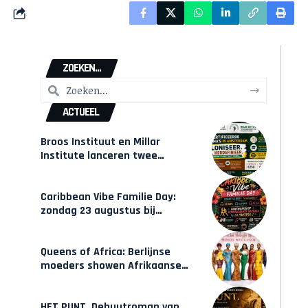
ZOEKEN...
ACTUEEL
Broos Instituut en Millar
Institute lanceren twee
gecertificeerde Afrocentrische
opleidingen in Amsterdam
Caribbean Vibe Familie Day:
zondag 23 augustus bij
Hulsbeach
Queens of Africa: Berlijnse
moeders showen Afrikaanse
mode van Karow
HET PUNT. Debuutroman van