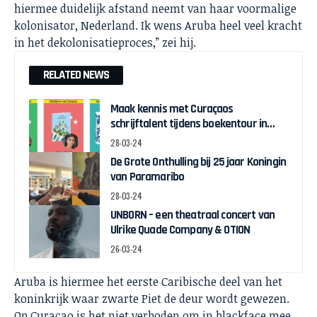
hiermee duidelijk afstand neemt van haar voormalige
kolonisator, Nederland. Ik wens Aruba heel veel kracht
in het dekolonisatieproces,” zei hij.
RELATED NEWS
Maak kennis met Curaçaos
schrijftalent tijdens boekentour in
april
28-03-24
De Grote Onthulling bij 25 jaar Koningin
van Paramaribo
28-03-24
UNBORN – een theatraal concert van
Ulrike Quade Company & OTION
26-03-24
Aruba is hiermee het eerste Caribische deel van het
koninkrijk waar zwarte Piet de deur wordt gewezen.
Op Curacao is het niet verboden om in blackface mee