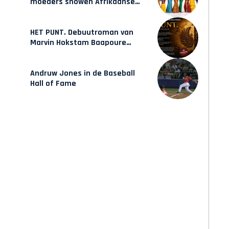
moeders showen Afrikaanse
mode van Karow
HET PUNT. Debuutroman van
Marvin Hokstam Baapoure
verschijnt vrijdag
Andruw Jones in de Baseball
Hall of Fame