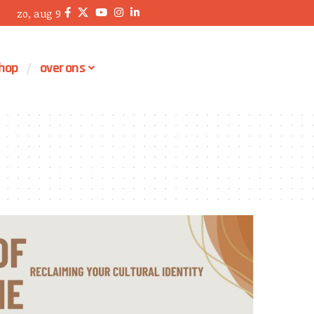
zo, aug 9
hop
over ons