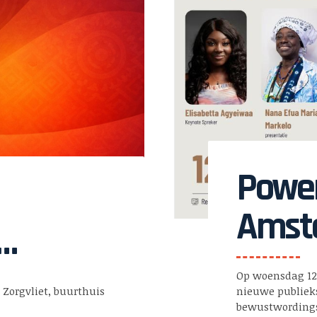
Power
Amste
Bijlm
iedenis
Op woensdag 12
maar
k Zorgvliet, buurthuis
nieuwe publiek
bewustwording