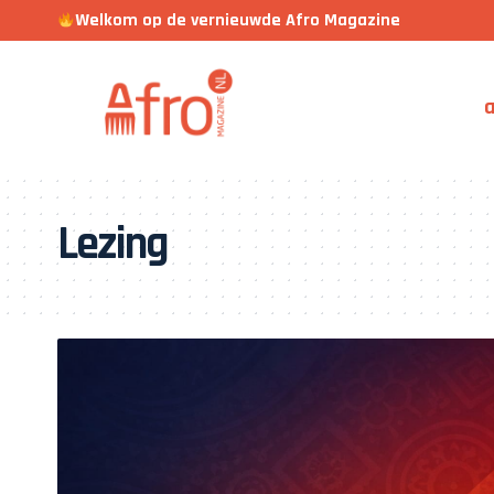
Welkom op de vernieuwde Afro Magazine
a
Lezing