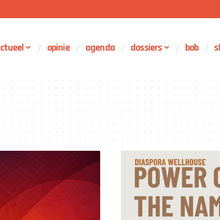
ctueel
opinie
agenda
dossiers
bob
s