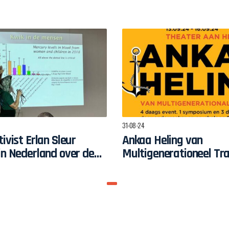
31-08-24
ivist Erlan Sleur
Ankaa Heling van
in Nederland over de
Multigenerationeel T
mse
roblematiek