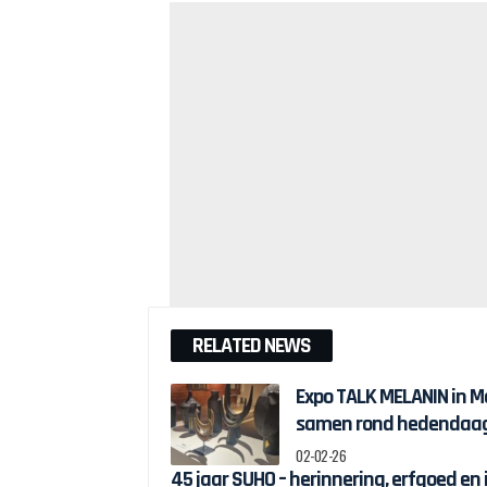
RELATED NEWS
Expo TALK MELANIN in M
samen rond hedendaagse
02-02-26
45 jaar SUHO – herinnering, erfgoed en