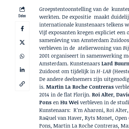
Groepstentoonstelling van de kunst
Delen
werkten. De expositie maakt duideli
internationale kunstenaars telkens w
Vijf exposanten kregen expliciet een
samenleving van Amsterdam Zuidoos
verbleven in de atelierwoning van
Bi
2001 organiseert in samenwerking me
Amsterdam. Kunstenaars
Lard Buur
Zuidoost om tijdelijk in
H-LAB
(Heest
De andere deelnemers zijn uitgenodig
is.
Martin La Roche
Contreras
verble
2014 in de flat Florijn.
Roi Alter
,
Davi
Pons
en
Hu Wei
verbleven in de stud
Kunstenaars: R’m Aharoni, Roi Alter
RaQuel van Haver, Ryts Monet, Open G
Pons, Martin La Roche Contreras, Mar