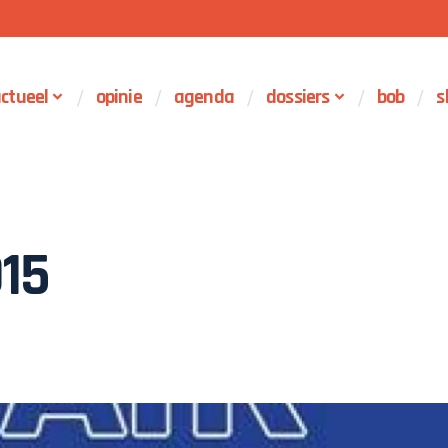
ctueel
opinie
agenda
dossiers
bob
s
015