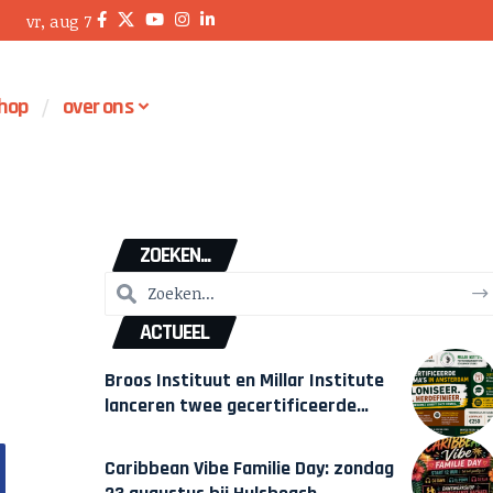
vr, aug 7
hop
over ons
ZOEKEN...
ACTUEEL
Broos Instituut en Millar Institute
lanceren twee gecertificeerde
Afrocentrische opleidingen in
Amsterdam
Caribbean Vibe Familie Day: zondag