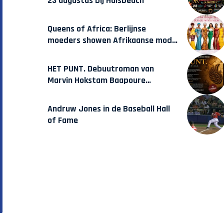
23 augustus bij Hulsbeach
Queens of Africa: Berlijnse
moeders showen Afrikaanse mode
van Karow
HET PUNT. Debuutroman van
Marvin Hokstam Baapoure
verschijnt vrijdag
Andruw Jones in de Baseball Hall
of Fame