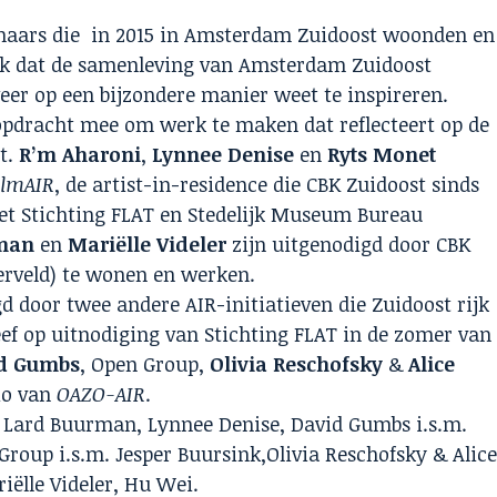
enaars die in 2015 in Amsterdam Zuidoost woonden en
jk dat de samenleving van Amsterdam Zuidoost
eer op een bijzondere manier weet te inspireren.
 opdracht mee om werk te maken dat reflecteert op de
t.
R’m Aharoni
,
Lynnee Denise
en
Ryts Monet
jlmAIR
, de artist-in-residence die CBK Zuidoost sinds
t Stichting FLAT en Stedelijk Museum Bureau
man
en
Mariëlle Videler
zijn uitgenodigd door CBK
erveld) te wonen en werken.
d door twee andere AIR-initiatieven die Zuidoost rijk
ef op uitnodiging van Stichting FLAT in de zomer van
d Gumbs
, Open Group,
Olivia Reschofsky
&
Alice
io van
OAZO-AIR
.
, Lard Buurman, Lynnee Denise, David Gumbs i.s.m.
roup i.s.m. Jesper Buursink,Olivia Reschofsky & Alic
iëlle Videler, Hu Wei.