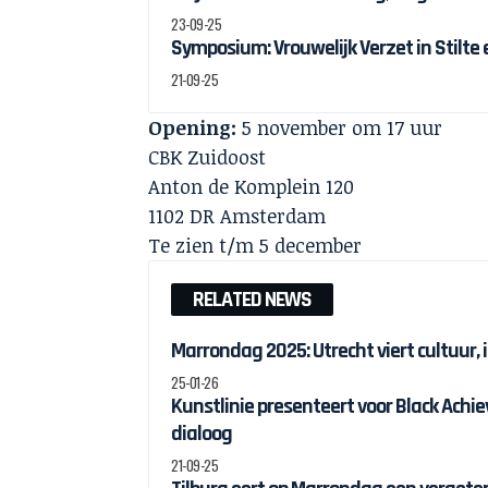
23-09-25
Symposium: Vrouwelijk Verzet in Stilte
21-09-25
Opening:
5 november om 17 uur
CBK Zuidoost
Anton de Komplein 120
1102 DR Amsterdam
Te zien t/m 5 december
RELATED NEWS
Marrondag 2025: Utrecht viert cultuur, 
25-01-26
Kunstlinie presenteert voor Black Ach
dialoog
21-09-25