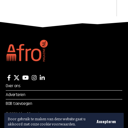
Over ons
Adverteren
BOB toevoegen
©
2026
Afro Magazine.
Alle rechten voorbehouden.
Door gebruik te maken van deze website gaat u
Accepteren
akkoord met onze cookie voorwaarden.
Adverteren? Mail:
info@afromagazine.nl