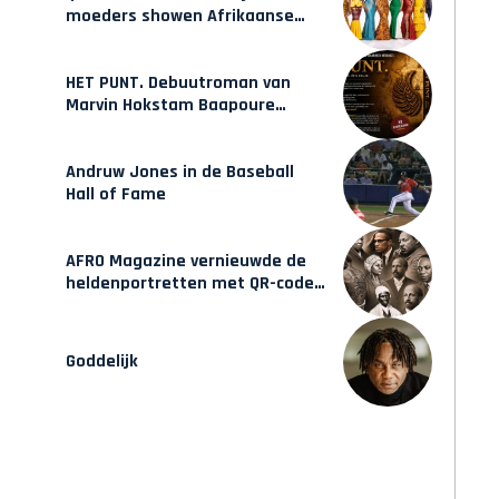
moeders showen Afrikaanse
mode van Karow
HET PUNT. Debuutroman van
Marvin Hokstam Baapoure
verschijnt vrijdag
Andruw Jones in de Baseball
Hall of Fame
AFRO Magazine vernieuwde de
heldenportretten met QR-codes
bij Assin Manso
Goddelijk