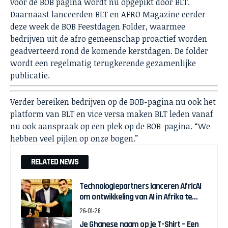
voor de BOB pagina wordt nu opgepikt door BLT.
Daarnaast lanceerden BLT en AFRO Magazine eerder
deze week de BOB Feestdagen Folder, waarmee
bedrijven uit de afro gemeenschap proactief worden
geadverteerd rond de komende kerstdagen. De folder
wordt een regelmatig terugkerende gezamenlijke
publicatie.
Verder bereiken bedrijven op de BOB-pagina nu ook het
platform van BLT en vice versa maken BLT leden vanaf
nu ook aanspraak op een plek op de BOB-pagina. “We
hebben veel pijlen op onze bogen.”
RELATED NEWS
Technologiepartners lanceren AfricAI
om ontwikkeling van AI in Afrika te
bevorderen
26-01-26
Je Ghanese naam op je T-Shirt – Een