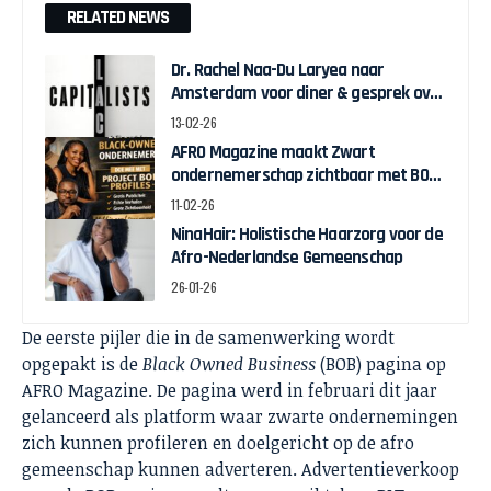
RELATED NEWS
Dr. Rachel Naa-Du Laryea naar
Amsterdam voor diner & gesprek over
Black Economic Empowerment
13-02-26
AFRO Magazine maakt Zwart
ondernemerschap zichtbaar met BOB
Profiles
11-02-26
NinaHair: Holistische Haarzorg voor de
Afro-Nederlandse Gemeenschap
26-01-26
De eerste pijler die in de samenwerking wordt
opgepakt is de
Black Owned Business
(BOB) pagina op
AFRO Magazine. De pagina werd in februari dit jaar
gelanceerd als platform waar zwarte ondernemingen
zich kunnen profileren en doelgericht op de afro
gemeenschap kunnen adverteren. Advertentieverkoop