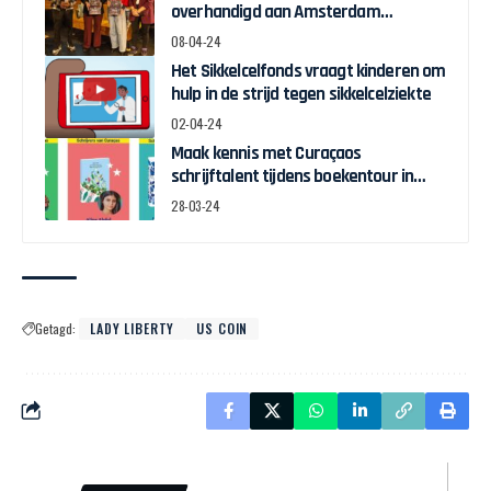
overhandigd aan Amsterdam
Wethouder Touria Meliani
08-04-24
Het Sikkelcelfonds vraagt kinderen om
hulp in de strijd tegen sikkelcelziekte
02-04-24
Maak kennis met Curaçaos
schrijftalent tijdens boekentour in
april
28-03-24
Getagd:
LADY LIBERTY
US COIN