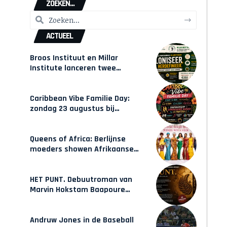
ZOEKEN...
ACTUEEL
Broos Instituut en Millar
Institute lanceren twee
gecertificeerde Afrocentrische
opleidingen in Amsterdam
Caribbean Vibe Familie Day:
zondag 23 augustus bij
Hulsbeach
Queens of Africa: Berlijnse
moeders showen Afrikaanse
mode van Karow
HET PUNT. Debuutroman van
Marvin Hokstam Baapoure
verschijnt vrijdag
Andruw Jones in de Baseball