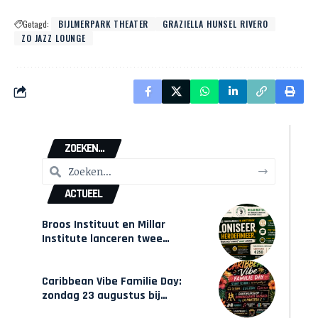
Getagd:
BIJLMERPARK THEATER
GRAZIELLA HUNSEL RIVERO
ZO JAZZ LOUNGE
ZOEKEN...
ACTUEEL
Broos Instituut en Millar
Institute lanceren twee
gecertificeerde Afrocentrische
opleidingen in Amsterdam
Caribbean Vibe Familie Day:
zondag 23 augustus bij
Hulsbeach