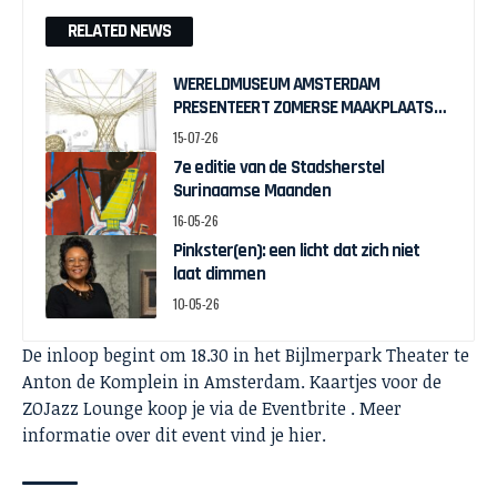
RELATED NEWS
WERELDMUSEUM AMSTERDAM
PRESENTEERT ZOMERSE MAAKPLAATS
MUCH TO DO WITH BAMBOO
15-07-26
7e editie van de Stadsherstel
Surinaamse Maanden
16-05-26
Pinkster(en): een licht dat zich niet
laat dimmen
10-05-26
De inloop begint om 18.30 in het Bijlmerpark Theater te
Anton de Komplein in Amsterdam. Kaartjes voor de
ZOJazz Lounge koop je via de
Eventbrite
. Meer
informatie over dit event vind je
hier
.