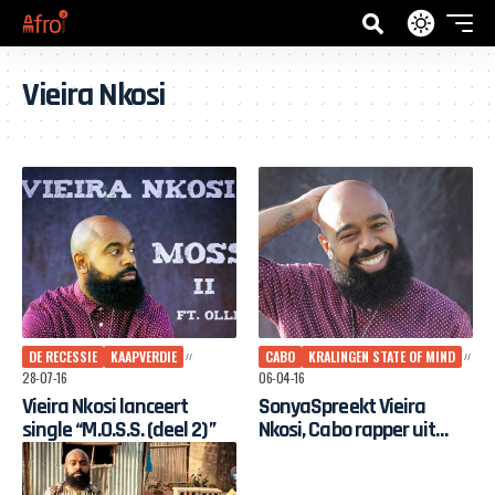
Vieira Nkosi
DE RECESSIE
KAAPVERDIE
CABO
KRALINGEN STATE OF MIND
28-07-16
06-04-16
Vieira Nkosi lanceert
SonyaSpreekt Vieira
single “M.O.S.S. (deel 2)”
Nkosi, Cabo rapper uit
Kralingen