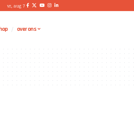
vr, aug 7
hop
over ons