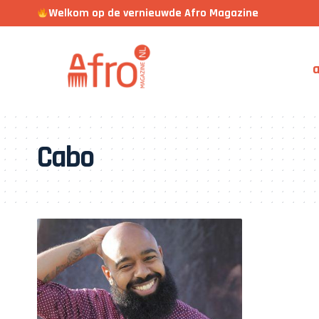
Welkom op de vernieuwde Afro Magazine
a
Cabo