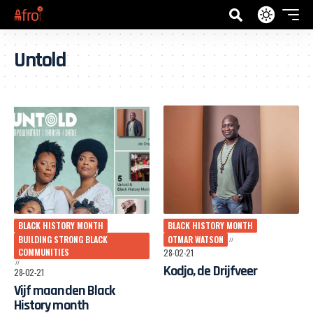
Untold
BLACK HISTORY MONTH
BLACK HISTORY MONTH
BUILDING STRONG BLACK
OTMAR WATSON
COMMUNITIES
28-02-21
Kodjo, de Drijfveer
28-02-21
Vijf maanden Black
History month